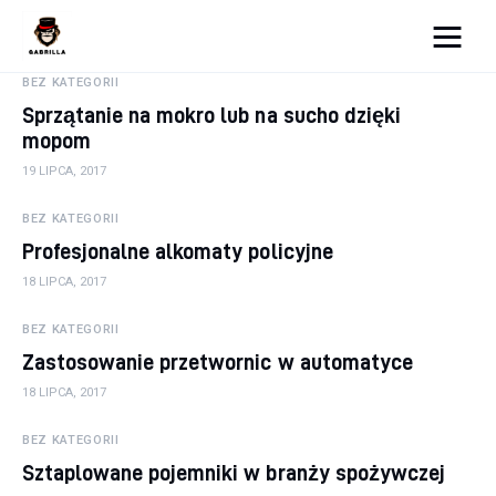
Moja strona internetowa
BEZ KATEGORII
Sprzątanie na mokro lub na sucho dzięki
mopom
Lifestyle
19 LIPCA, 2017
Kunchnia i kulinaria
BEZ KATEGORII
Profesjonalne alkomaty policyjne
Zdrowie
18 LIPCA, 2017
Uroda
BEZ KATEGORII
Zastosowanie przetwornic w automatyce
Więcej
18 LIPCA, 2017
BEZ KATEGORII
Sztaplowane pojemniki w branży spożywczej