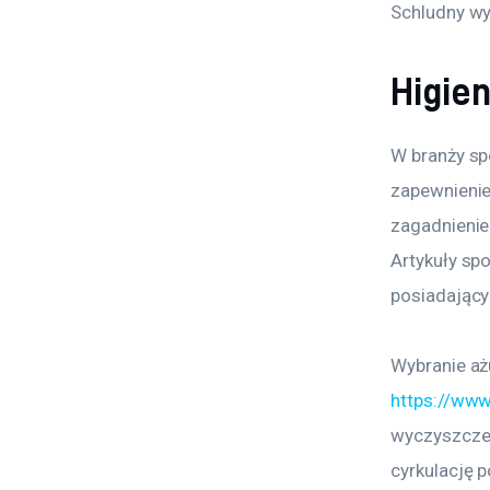
Schludny wy
Higie
W branży sp
zapewnieni
zagadnienie
Artykuły s
posiadający
Wybranie aż
https://www
wyczyszczen
cyrkulację p