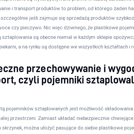
nie i transport produktów to problem, od którego żaden ha
e, szczególnie jeśli zajmuje się sprzedażą produktów szybko
owoce czy pieczywo. Nic więc dziwnego, że plastikowe pojemn
 sztaplowania są obecne niemal w każdym sklepie spożywc
iekarni, a na rynku są dostępne we wszystkich kształtach i 
eczne przechowywanie i wygo
ort, czyli pojemniki sztaplowa
tą pojemników sztaplowanych jest możliwość składowania d
ałej przestrzeni. Zamiast układać niebezpiecznie chwiejące 
 skrzynek, można ułożyć pasujące do siebie plastikowe poje