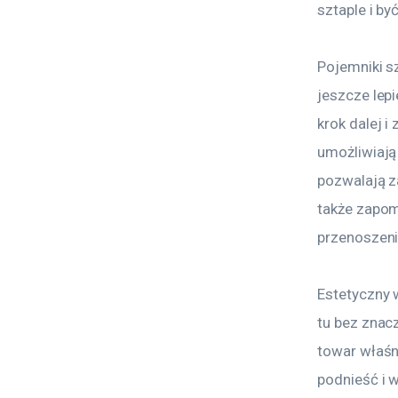
sztaple i by
Pojemniki s
jeszcze lep
krok dalej 
umożliwiają
pozwalają z
także zapom
przenoszen
Estetyczny 
tu bez znac
towar właśn
podnieść i 