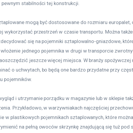
ć pewnym stabilności tej konstrukcji.
ztaplowane mogą być dostosowane do rozmiaru europalet, 
iej wykorzystać przestrzeń w czasie transportu. Można także
i zdecydować się na pojemniki sztaplowalno-gniazdowe, które
 włożenie jednego pojemnika w drugi w transporcie zwrotny
aoszczędzić jeszcze więcej miejsca. W branży spożywczej n
inać o uchwytach, bo będą one bardzo przydatne przy częs
iu pojemników.
wygląd i utrzymanie porządku w magazynie lub w sklepie także
zenia. Przykładowo, w warzywniakach najczęściej przechowu
ie w plastikowych pojemnikach sztaplowanych, które można
wymienić na pełną owoców skrzynkę znajdującą się tuż pod 