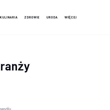
 KULINARIA
ZDROWIE
URODA
WIĘCEJ
branży
andlu. 