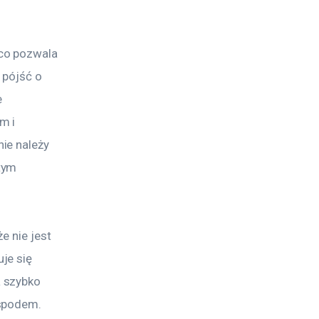
co pozwala 
 pójść o 
 
m i 
ie należy 
tym 
 nie jest 
je się 
 szybko 
spodem. 