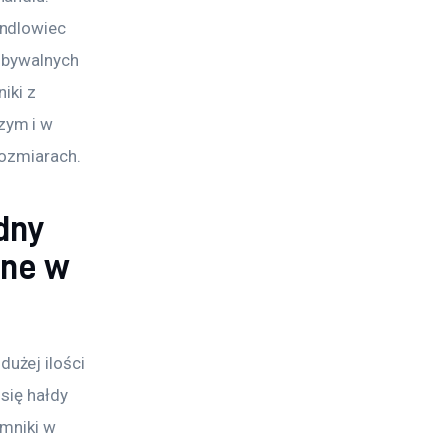
ndlowiec 
zbywalnych 
iki z 
zym i w 
rozmiarach.
dny
lne w
użej ilości 
się hałdy 
mniki w 