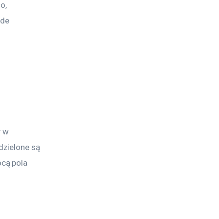
o, 
ede 
 w 
zielone są 
cą pola 