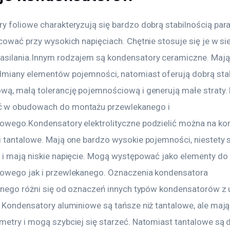
y foliowe charakteryzują się bardzo dobrą stabilnością par
acować przy wysokich napięciach. Chętnie stosuje się je w si
silania.Innym rodzajem są kondensatory ceramiczne. Mają
dmiany elementów pojemności, natomiast oferują dobrą stab
wą, małą tolerancję pojemnościową i generują małe straty.
 w obudowach do montażu przewlekanego i 
owego.Kondensatory elektrolityczne podzielić można na ko
i tantalowe. Mają one bardzo wysokie pojemności, niestety s
 i mają niskie napięcie. Mogą występować jako elementy do
owego jak i przewlekanego. Oznaczenia kondensatora 
cznego różni się od oznaczeń innych typów kondensatorów z 
. Kondensatory aluminiowe są tańsze niż tantalowe, ale mają
metry i mogą szybciej się starzeć. Natomiast tantalowe są d