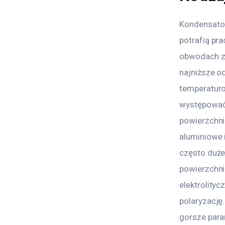
Kondensator
potrafią pr
obwodach za
najniższe o
temperaturo
występować
powierzchni
aluminiowe 
często duże
powierzchni
elektrolity
polaryzację
gorsze para