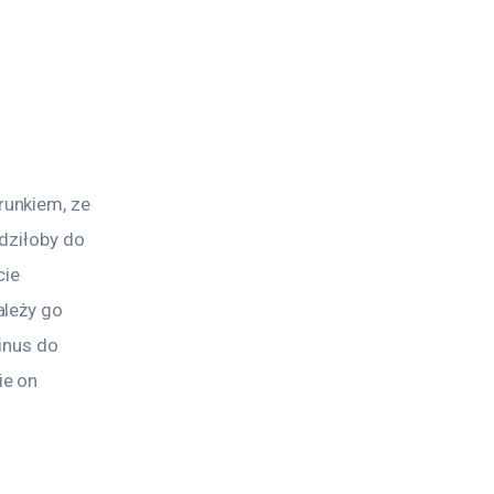
unkiem, ze 
dziłoby do 
ie 
leży go 
inus do 
e on 