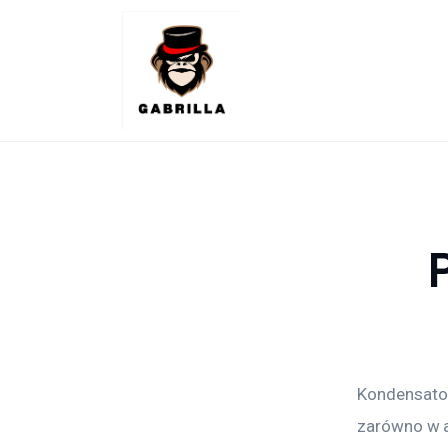
Lifestyle
Kunchnia i kulinaria
Zdrowie
Uroda
Więcej
Kondensator
zarówno w a