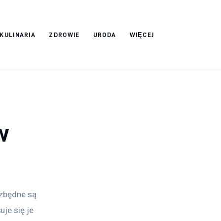
 KULINARIA
ZDROWIE
URODA
WIĘCEJ
w
zbędne są 
je się je 