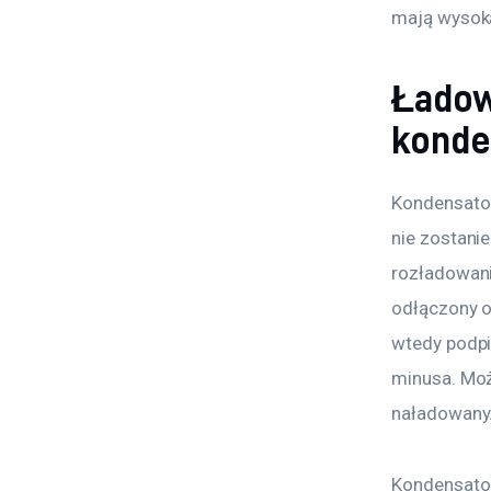
mają wysoką
Ładow
konde
Kondensator
nie zostani
rozładowani
odłączony o
wtedy podpi
minusa. Moż
naładowany
Kondensator