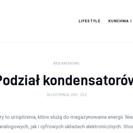
Moja strona
LIFESTYLE
KUNCHNIA I
internetowa
BEZ KATEGORII
Podział kondensatoró
26 LISTOPADA, 2021
0
y to urządzenia, które służą do magazynowania energii. Nie
nalogowych, jak i cyfrowych układach elektronicznych. Stosu