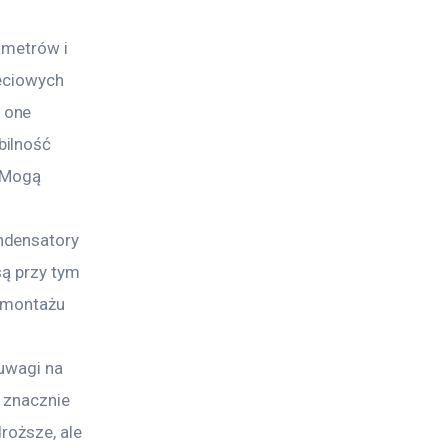
ametrów i 
eciowych 
 one 
ilność 
 Mogą 
ndensatory 
ą przy tym 
 montażu 
uwagi na 
 znacznie 
roższe, ale 