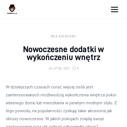
Moja strona internetowa
BEZ KATEGORII
Lifestyle
Nowoczesne dodatki w
Kunchnia i kulinaria
wykończeniu wnętrz
Zdrowie
26 LIPCA, 2021
0
Uroda
W dzisiejszych czasach coraz więcej osób jest 
Więcej
zainteresowanych możliwością wykończenia wnętrza pokoi 
własnego domu lub mieszkania w pewnym modnym stylu. Z 
tego powodu, na popularności zyskują takie akcesoria jak 
obrusy nowoczesne. W jakich pokojach znajdą swoje 
zastosowanie oraz jak wybrać odpowiedni obrus?