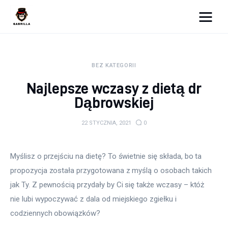
Moja strona internetowa
BEZ KATEGORII
Lifestyle
Najlepsze wczasy z dietą dr
Kunchnia i kulinaria
Dąbrowskiej
Zdrowie
22 STYCZNIA, 2021
0
Uroda
Myślisz o przejściu na dietę? To świetnie się składa, bo ta 
Więcej
propozycja została przygotowana z myślą o osobach takich 
jak Ty. Z pewnością przydały by Ci się także wczasy – któż 
nie lubi wypoczywać z dala od miejskiego zgiełku i 
codziennych obowiązków?