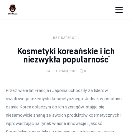
Moja strona internetowa
BEZ KATEGORII
Lifestyle
Kosmetyki koreańskie i ich
Kunchnia i kulinaria
niezwykła popularność
Zdrowie
24 LISTOPADA, 2020
0
Uroda
Przez wiele lat Francja i Japonia uchodziły za liderów 
Więcej
światowego przemysłu kosmetycznego. Jednak w ostatnim 
czasie Korea dołączyła do ich szeregów, stając się 
niesamowicie znaną ze swoich produktów kosmetycznych i 
wprowadzając na rynek własne innowacje i jakość. 
Koreańskie kosmetyki są obecnie poszukiwane na całym 