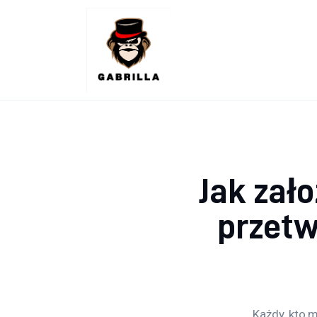
Lifestyle
Kunchnia i kulinaria
Zdrowie
Uroda
Więcej
Jak zał
przet
Każdy, kto 