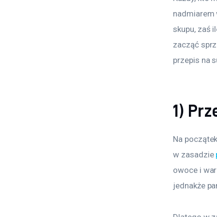
nadmiarem w
skupu, zaś i
zacząć sprz
przepis na 
1) Pr
Na początek
w zasadzie 
owoce i war
jednakże pam
Dlatego w z