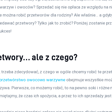
arzyw i owoców? Sprzedać się nie opłaca ze względu na ni
le można robić przetworów dla rodziny? Ale właśnie… a gdyby
edawać przetwory? Tylko jak to zrobić? Poniżej zostanie pr
sukces!
zetwory… ale z czego?
 trzeba zdecydować, z czego w ogóle chcemy robić te przet
przetwórstwo owocowo warzywne
 obejmuje wszystkie moż
zywa. Pierwsze, co możemy robić, to na pewno soki i różne n
iętajmy, że czas ich spożycia, a przez to ich sprzedaży jest
asadzie nieco bardziej opłaca się zająć nieco dłużej wytrz