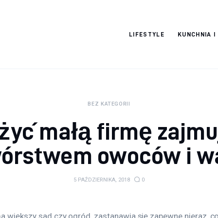
Moja strona
LIFESTYLE
KUNCHNIA I
internetowa
BEZ KATEGORII
ożyć małą firmę zajmu
wórstwem owoców i w
5 PAŹDZIERNIKA, 2018
0
ma większy sad czy ogród, zastanawia się zapewne nieraz, co