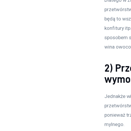
przetwórstw
będą to wsz
konfitury i
sposobem są
wina owocow
2) Pr
wymog
Jednakże wi
przetwórst
ponieważ tr
mylnego.