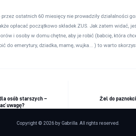
 przez ostatnich 60 miesięcy nie prowadziły działalności go
akże opłacać początkowo składek ZUS. Jak zatem widać, je
orów i osoby w domu chętne, aby je robić (babcię, która chc
ić do emerytury, dziadka, mamę, wujka…. ) to warto skorzyst
acja wpisu
dla osób starszych –
Żel do paznokci
cać uwagę?
Copyright © 2026 by Gabrilla. All rights reserved.