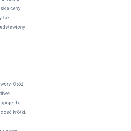
skie ceny 
 tak 
zedstawiony 
wory. Otóż 
liwe 
apoje. Tu 
 dość krótki.
ymującym 