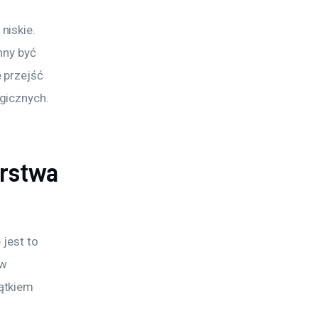
iskie. 
nny być 
 przejść 
gicznych. 
órstwa
jest to 
w 
ątkiem 