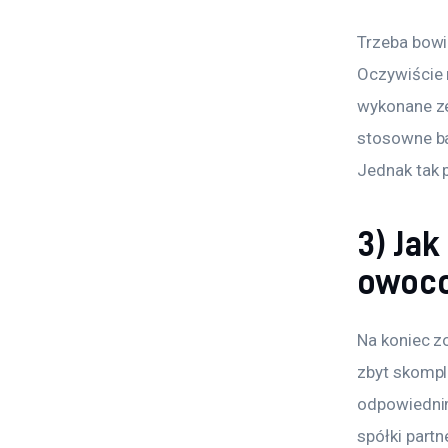
Trzeba bowi
Oczywiście 
wykonane ze
stosowne ba
Jednak tak 
3) Jak
owoco
Na koniec zo
zbyt skompl
odpowiednim
spółki partn