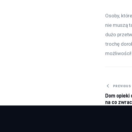
Osoby, które
nie muszą t
dużo przetw
trochę dorob
możliwości!
Nawig
PREVIOUS
Dom opieki 
na co zwra