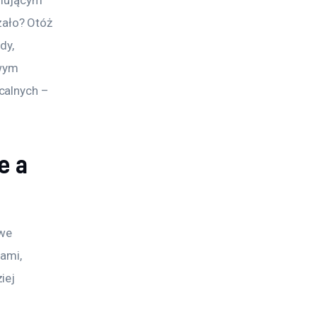
ało? Otóż 
dy, 
wym 
calnych – 
e a
we 
ami, 
iej 