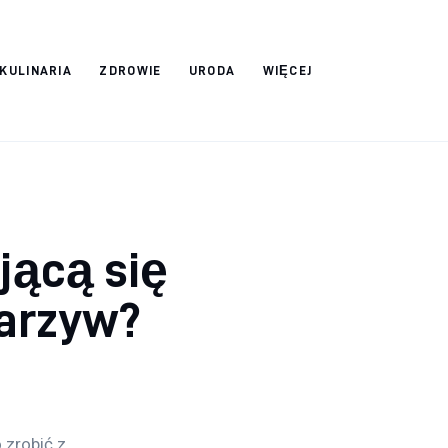
 KULINARIA
ZDROWIE
URODA
WIĘCEJ
jącą się
arzyw?
 zrobić z 