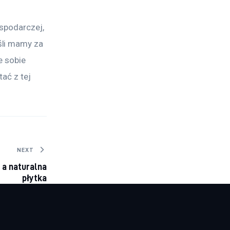
spodarczej, 
śli mamy za 
e sobie 
ać z tej 
NEXT
 a naturalna
płytka