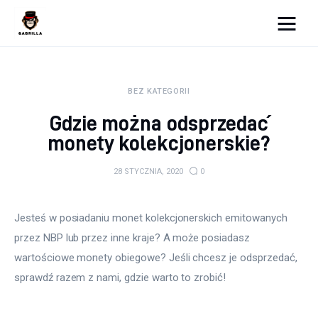
Moja strona internetowa
BEZ KATEGORII
Lifestyle
Gdzie można odsprzedać
Kunchnia i kulinaria
monety kolekcjonerskie?
Zdrowie
28 STYCZNIA, 2020
0
Uroda
Jesteś w posiadaniu monet kolekcjonerskich emitowanych 
Więcej
przez NBP lub przez inne kraje? A może posiadasz 
wartościowe monety obiegowe? Jeśli chcesz je odsprzedać, 
sprawdź razem z nami, gdzie warto to zrobić!