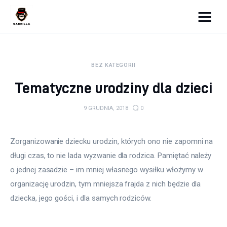
Moja strona internetowa
BEZ KATEGORII
Lifestyle
Tematyczne urodziny dla dzieci
Kunchnia i kulinaria
9 GRUDNIA, 2018
0
Zdrowie
Zorganizowanie dziecku urodzin, których ono nie zapomni na 
Uroda
długi czas, to nie lada wyzwanie dla rodzica. Pamiętać należy 
Więcej
o jednej zasadzie – im mniej własnego wysiłku włożymy w 
organizację urodzin, tym mniejsza frajda z nich będzie dla 
dziecka, jego gości, i dla samych rodziców.