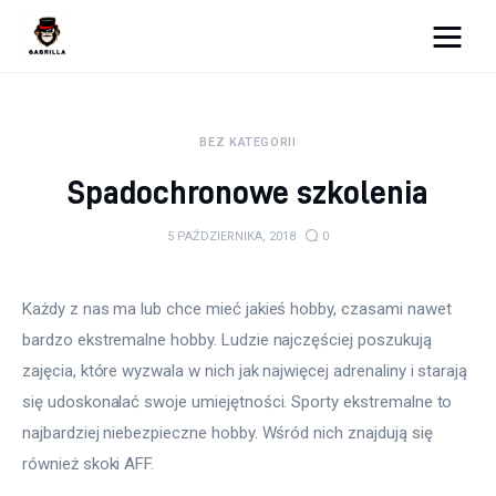
Moja strona internetowa
BEZ KATEGORII
Lifestyle
Spadochronowe szkolenia
Kunchnia i kulinaria
5 PAŹDZIERNIKA, 2018
0
Zdrowie
Każdy z nas ma lub chce mieć jakieś hobby, czasami nawet 
Uroda
bardzo ekstremalne hobby. Ludzie najczęściej poszukują 
Więcej
zajęcia, które wyzwala w nich jak najwięcej adrenaliny i starają 
się udoskonalać swoje umiejętności. Sporty ekstremalne to 
najbardziej niebezpieczne hobby. Wśród nich znajdują się 
również skoki AFF.