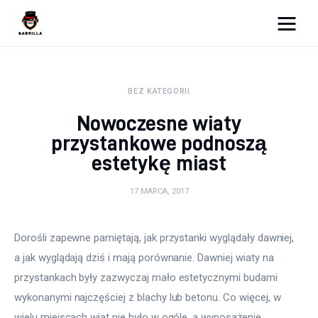
Moja strona internetowa
BEZ KATEGORII
Lifestyle
Nowoczesne wiaty
Kunchnia i kulinaria
przystankowe podnoszą
estetykę miast
Zdrowie
17 MARCA, 2017
Uroda
Więcej
Dorośli zapewne pamiętają, jak przystanki wyglądały dawniej, 
a jak wyglądają dziś i mają porównanie. Dawniej wiaty na 
przystankach były zazwyczaj mało estetycznymi budami 
wykonanymi najczęściej z blachy lub betonu. Co więcej, w 
wielu miejscach wiat nie było w ogóle, a wyposażenie 