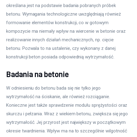
określana jest na podstawie badania pobranych próbek 
betonu. Wymagania technologiczne uwzględniają również 
formowanie elementów konstrukcji, co w gotowym 
kompozycie ma niemały wpływ na wiercenie w betonie oraz 
realizowanie innych działań mechanicznych, np. cięcie 
betonu. Pozwala to na ustalenie, czy wykonany z danej 
konstrukcji beton posiada odpowiednią wytrzymałość.  
Badania na betonie
W odniesieniu do betonu bada się nie tylko jego 
wytrzymałość na ściskanie, ale również rozciąganie. 
Konieczne jest także sprawdzenie modułu sprężystości oraz 
skurczu i pełzania. Wraz z wiekiem betonu, zwiększa się jego 
wytrzymałość. Jej przyrost jest największy w początkowym 
okresie twardnienia. Wpływ ma na to szczególnie wilgotność 