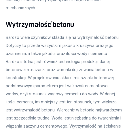
mechanicznych.
Wytrzymałość betonu
Bardzo wiele czynników składa się na wytrzymałość betonu. 
Dotyczy to przede wszystkim jakości kruszywa oraz jego 
uziarnienia, a także jakości oraz ilości wody i cementu. 
Bardzo istotna jest również technologia produkcji danej 
betonowej mieszanki oraz warunki dojrzewania betonu w 
konstrukcji. W projektowaniu składu mieszanki betonowej 
podstawowym parametrem jest wskaźnik cementowo-
wodny, czyli stosunek wagowy cementu do wody. W danej 
ilości cementu, im mniejszy jest ten stosunek, tym większa 
jest wytrzymałość betonu. Wiercenie w betonie najtwardszym 
jest szczególnie trudne. Woda jest niezbędna do twardnienia i 
wiązania zaczynu cementowego. Wytrzymałość na ściskanie 