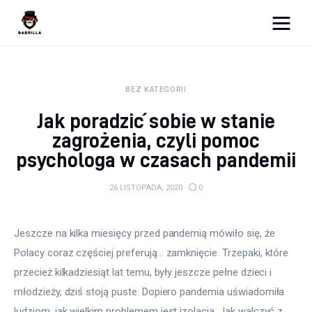
Moja strona internetowa
BEZ KATEGORII
Lifestyle
Jak poradzić sobie w stanie
Kunchnia i kulinaria
zagrożenia, czyli pomoc
psychologa w czasach pandemii
Zdrowie
26 LISTOPADA, 2020
0
Uroda
Więcej
Jeszcze na kilka miesięcy przed pandemią mówiło się, że 
Polacy coraz częściej preferują… zamknięcie. Trzepaki, które 
przecież kilkadziesiąt lat temu, były jeszcze pełne dzieci i 
młodzieży, dziś stoją puste. Dopiero pandemia uświadomiła 
ludziom, jak wielkim problemem jest izolacja. Jak walczyć z 