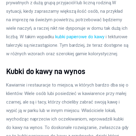
prywatnych z dużą grupą przyjaciół lub liczną rodziną.W 
sytuacji, kiedy zapraszamy większą ilość osób, na przykład 
na imprezę na świeżym powietrzu, potrzebować będziemy 
wiele naczyń, a raczej nikt nie dysponuje w domu tak dużą ich 
liczbą. W takim wypadku 
kubki papierowe do kawy
 i tekturowe 
talerzyki są niezastąpione. Tym bardziej, że teraz dostępne są 
w różnych wzorach oraz szerokiej gamie kolorystycznej.
Kubki do kawy na wynos
Kawiarnie i restauracje to miejsca, w których bardzo dba się o 
klientów. Wiele osób lubi posiedzieć w kawiarence przy małej 
czarnej, ale są i tacy, którzy chcieliby zabrać swoją kawę i 
wypić ją w parku lub w innym miejscu. Właściciele lokali, 
wychodząc naprzeciw ich oczekiwaniom, wprowadzili kubki 
do kawy na wynos. To doskonałe rozwiązanie, zwłaszcza gdy 
są to kubki papierowe do kawy z przykrywką, dzięki której 