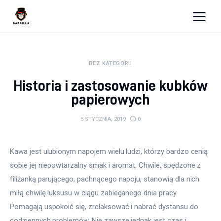
Moja strona internetowa
BEZ KATEGORII
Lifestyle
Historia i zastosowanie kubków
Kunchnia i kulinaria
papierowych
Zdrowie
5 STYCZNIA, 2019
0
Uroda
Kawa jest ulubionym napojem wielu ludzi, którzy bardzo cenią 
Więcej
sobie jej niepowtarzalny smak i aromat. Chwile, spędzone z 
filiżanką parującego, pachnącego napoju, stanowią dla nich 
miłą chwilę luksusu w ciągu zabieganego dnia pracy. 
Pomagają uspokoić się, zrelaksować i nabrać dystansu do 
codziennych problemów. Nie zawsze jednak jest czas i 