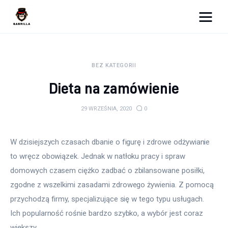
Moja strona internetowa
BEZ KATEGORII
Lifestyle
Dieta na zamówienie
Kunchnia i kulinaria
29 WRZEŚNIA, 2020
0
Zdrowie
W dzisiejszych czasach dbanie o figurę i zdrowe odżywianie 
Uroda
to wręcz obowiązek. Jednak w natłoku pracy i spraw 
Więcej
domowych czasem ciężko zadbać o zbilansowane posiłki, 
zgodne z wszelkimi zasadami zdrowego żywienia. Z pomocą 
przychodzą firmy, specjalizujące się w tego typu usługach. 
Ich popularność rośnie bardzo szybko, a wybór jest coraz 
większy.