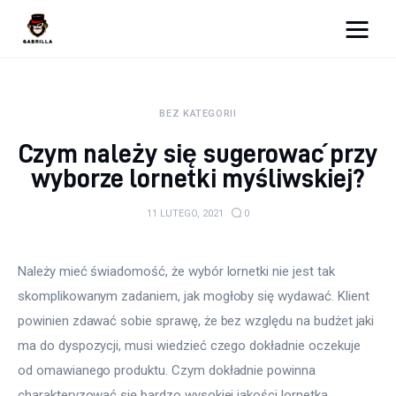
Moja strona internetowa
BEZ KATEGORII
Lifestyle
Czym należy się sugerować przy
Kunchnia i kulinaria
wyborze lornetki myśliwskiej?
Zdrowie
11 LUTEGO, 2021
0
Uroda
Należy mieć świadomość, że wybór lornetki nie jest tak 
Więcej
skomplikowanym zadaniem, jak mogłoby się wydawać. Klient 
powinien zdawać sobie sprawę, że bez względu na budżet jaki 
ma do dyspozycji, musi wiedzieć czego dokładnie oczekuje 
od omawianego produktu. Czym dokładnie powinna 
charakteryzować się bardzo wysokiej jakości lornetka 