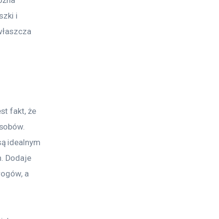
zki i 
właszcza 
t fakt, że 
sobów. 
ą idealnym 
. Dodaje 
rogów, a 