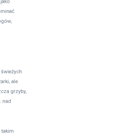
jako 
ominać 
ogów, 
 świeżych 
rki, ale 
cza grzyby, 
. nad 
 takim 