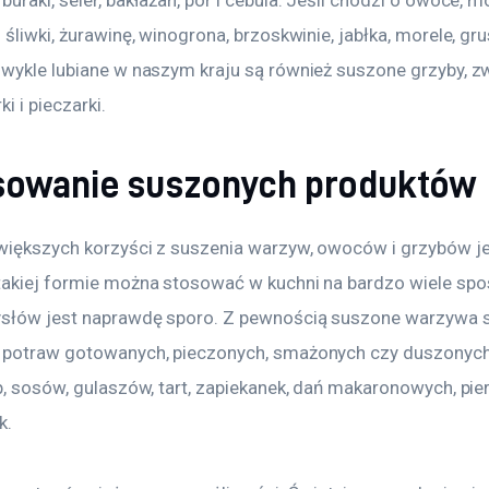
 śliwki, żurawinę, winogrona, brzoskwinie, jabłka, morele, grus
zwykle lubiane w naszym kraju są również suszone grzyby, z
ki i pieczarki.
sowanie suszonych produktów
większych korzyści z suszenia warzyw, owoców i grzybów jes
takiej formie można stosować w kuchni na bardzo wiele spo
ysłów jest naprawdę sporo. Z pewnością suszone warzywa s
 potraw gotowanych, pieczonych, smażonych czy duszonych
p, sosów, gulaszów, tart, zapiekanek, dań makaronowych, pie
k.