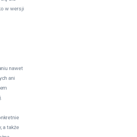
o w wersji 
aniu nawet 
ch ani 
tem 
.
nkretnie 
 a także 
ożna 