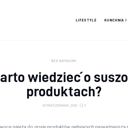
Moja strona
LIFESTYLE
KUNCHNIA I
internetowa
BEZ KATEGORII
arto wiedzieć o susz
produktach?
20 PAŹDZIERNIKA, 2020
0
woce należą do grupy produktów pełniących najważniejszą r