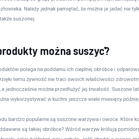
łowieka. Należy jednak pamiętać, że można je jadać nie tylk
 także suszonej.
 produkty można suszyć?
oduktów polega na poddaniu ich cieplnej obróbce i odparow
zięki temu żywność nie traci swoich właściwości zdrowotny
a jednocześnie można przedłużyć jej trwałość. Suszone la
żna wykorzystywać w kuchni jeszcze wiele miesięcy później
du bardzo popularne są suszone warzywa i owoce. Które ko
ddawane są takiej obróbce? Wśród warzyw królują pomidory,
uraki, seler, bakłażan, por i cebula. Jeśli chodzi o owoce, m