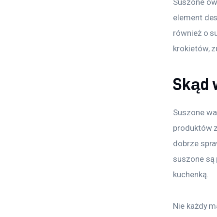
Suszone owo
element des
również o s
krokietów, z
Skąd 
Suszone war
produktów z
dobrze spraw
suszone są 
kuchenką.
Nie każdy m