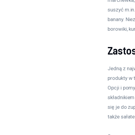
suszyć m.in.
banany. Nie
borowiki, kur
Zasto
Jedną z naj
produkty w 
Opcji i pom
składnikiem
się je do zu
także sałate