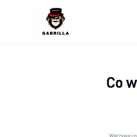
Lifestyle
Kunchnia i kulinaria
Zdrowie
Uroda
Więcej
Co w
Warzywa i o