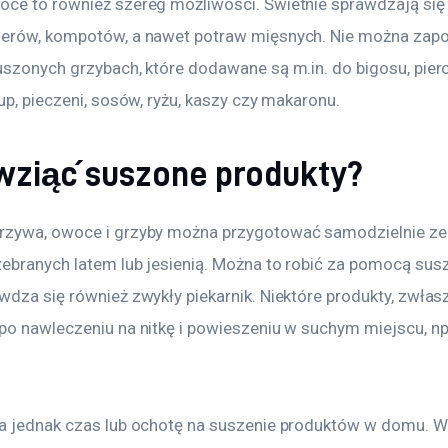
ce to również szereg możliwości. Świetnie sprawdzają się 
erów, kompotów, a nawet potraw mięsnych. Nie można zap
uszonych grzybach, które dodawane są m.in. do bigosu, pier
up, pieczeni, sosów, ryżu, kaszy czy makaronu.
wziąć suszone produkty?
zywa, owoce i grzyby można przygotować samodzielnie ze
ebranych latem lub jesienią. Można to robić za pomocą susza
dza się również zwykły piekarnik. Niektóre produkty, zwłasz
po nawleczeniu na nitkę i powieszeniu w suchym miejscu, np
a jednak czas lub ochotę na suszenie produktów w domu. W