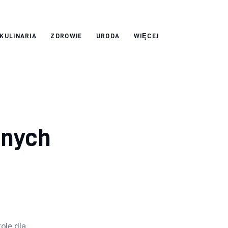
 KULINARIA
ZDROWIE
URODA
WIĘCEJ
onych
olę dla 