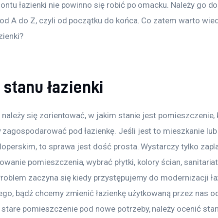
ontu łazienki nie powinno się robić po omacku. Należy go do
od A do Z, czyli od początku do końca. Co zatem warto wied
zienki?
stanu łazienki
należy się zorientować, w jakim stanie jest pomieszczenie, 
zagospodarować pod łazienkę. Jeśli jest to mieszkanie lu
loperskim, to sprawa jest dość prosta. Wystarczy tylko zap
anie pomieszczenia, wybrać płytki, kolory ścian, sanitariaty
Problem zaczyna się kiedy przystępujemy do modernizacji łaz
ego, bądź chcemy zmienić łazienkę użytkowaną przez nas od 
stare pomieszczenie pod nowe potrzeby, należy ocenić stan i