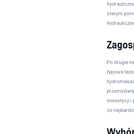
hydrauliczne
starym pomi
hydrauliczn
Zagos
Po drugie n
typowa łazi
hydromasaże
przemyślany
inwestycji 
co najbardzi
Wybór