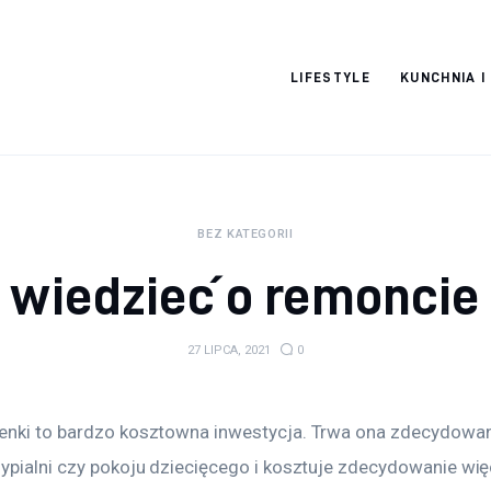
Moja strona
LIFESTYLE
KUNCHNIA I
internetowa
BEZ KATEGORII
 wiedzieć o remoncie 
27 LIPCA, 2021
0
enki to bardzo kosztowna inwestycja. Trwa ona zdecydowani
ypialni czy pokoju dziecięcego i kosztuje zdecydowanie więc