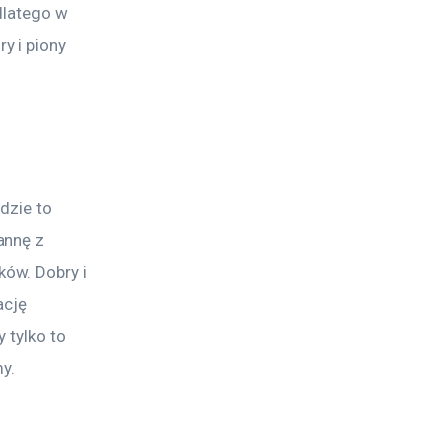
dlatego w 
 i piony 
dzie to 
annę z 
ów. Dobry i 
ację 
 tylko to 
my.