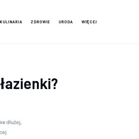
 KULINARIA
ZDROWIE
URODA
WIĘCEJ
łazienki?
e dłużej, 
ej. 