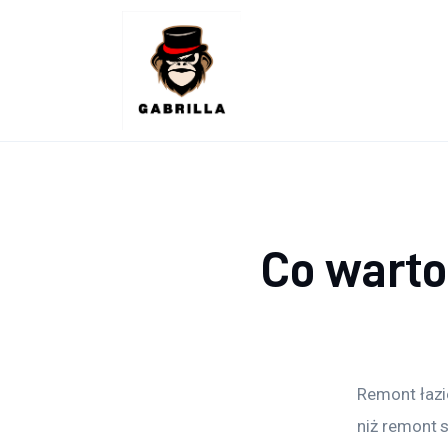
Lifestyle
Kunchnia i kulinaria
Zdrowie
Uroda
Więcej
Co warto
Remont łazi
niż remont s