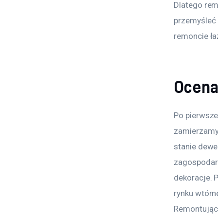
Dlatego rem
przemyśleć 
remoncie ła
Ocena 
Po pierwsze 
zamierzamy 
stanie dewe
zagospodarow
dekoracje. 
rynku wtórn
Remontując 