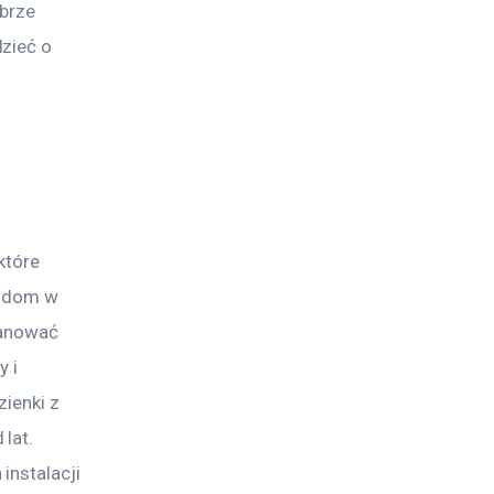
brze 
zieć o 
które 
b dom w 
lanować 
 i 
ienki z 
lat. 
nstalacji 