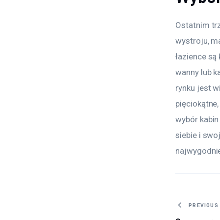
Ostatnim tr
wystroju, ma
łazience są
wanny lub ka
rynku jest w
pięciokątne
wybór kabin 
siebie i sw
najwygodnie
Nawig
PREVIOUS