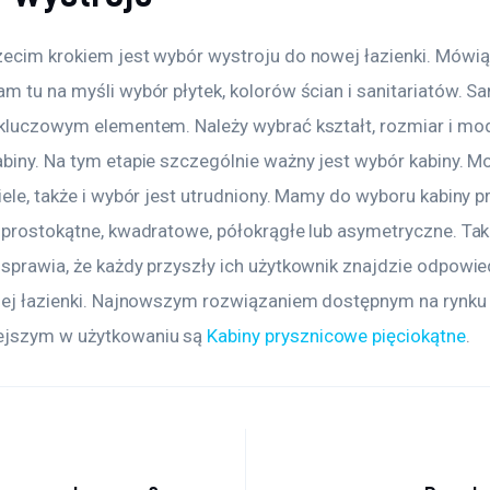
zecim krokiem jest wybór wystroju do nowej łazienki. Mówią
m tu na myśli wybór płytek, kolorów ścian i sanitariatów. San
 kluczowym elementem. Należy wybrać kształt, rozmiar i mode
biny. Na tym etapie szczególnie ważny jest wybór kabiny. Mo
iele, także i wybór jest utrudniony. Mamy do wyboru kabiny 
, prostokątne, kwadratowe, półokrągłe lub asymetryczne. Tak
sprawia, że każdy przyszły ich użytkownik znajdzie odpowied
ojej łazienki. Najnowszym rozwiązaniem dostępnym na rynku 
jszym w użytkowaniu są 
Kabiny prysznicowe pięciokątne
.
acja wpisu