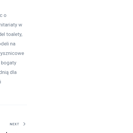
c o 
itariaty w 
l toalety, 
deli na 
prysznicowe 
 bogaty 
nią dla 
i 
NEXT