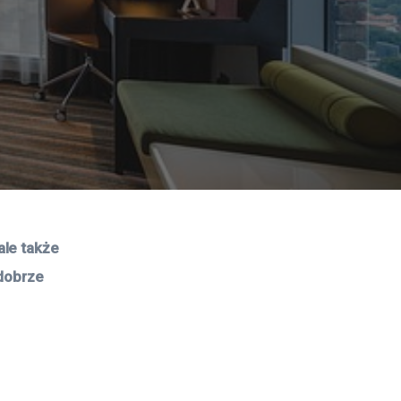
le także 
 dobrze 