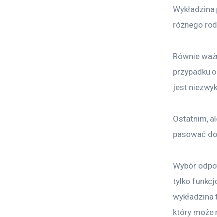
Wykładzina 
różnego rod
Równie ważn
przypadku o
jest niezwyk
Ostatnim, a
pasować do 
Wybór odpow
tylko funkcj
wykładzina t
który może 