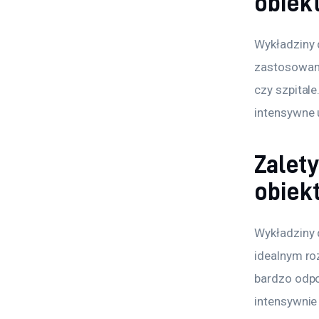
obiek
Wykładziny 
zastosowania
czy szpitale
intensywne 
Zalet
obiek
Wykładziny 
idealnym ro
bardzo odpo
intensywnie