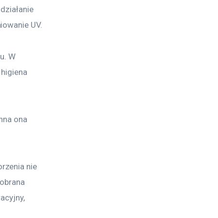
działanie 
niowanie UV.
u. W 
higiena 
nna ona 
rzenia nie 
dobrana 
acyjny, 