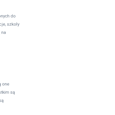
onych do 
je, szkoły 
 na 
ą one 
tkim są 
są 