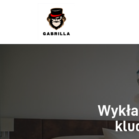
Lifestyle
Kunchnia i kulinaria
Zdrowie
Uroda
Więcej
Wykła
klu