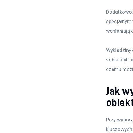
Dodatkowo, 
specjalnym 
wchłaniają o
Wykładziny 
sobie styl i
czemu można
Jak w
obiek
Przy wyborz
kluczowych k