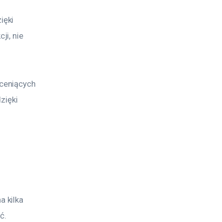
ęki 
i, nie 
ceniących 
zięki 
 kilka 
ć. 