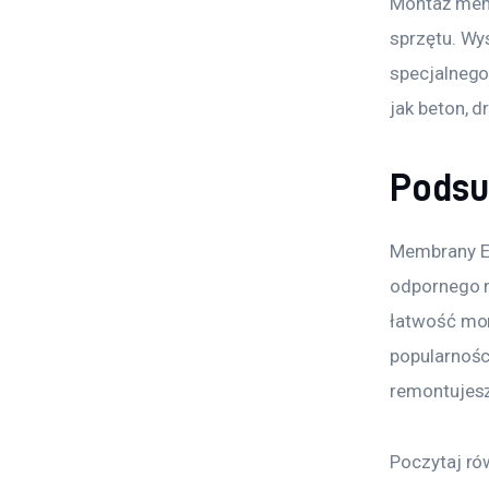
Montaż memb
sprzętu. Wy
specjalnego
jak beton, d
Pods
Membrany EP
odpornego n
łatwość mon
popularnośc
remontujes
Poczytaj ró