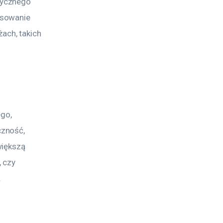
tycznego 
osowanie 
ch, takich 
go, 
zność, 
większą 
 czy 
.