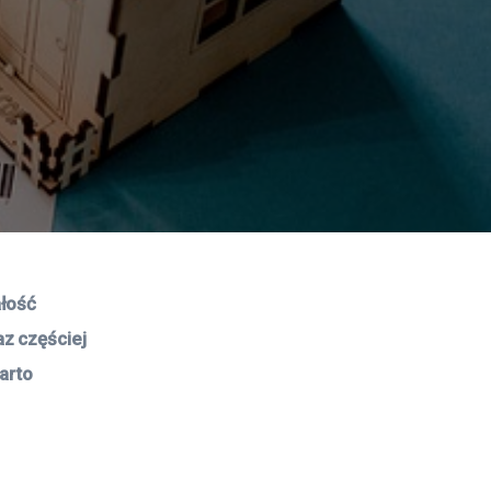
łość 
z częściej 
arto 