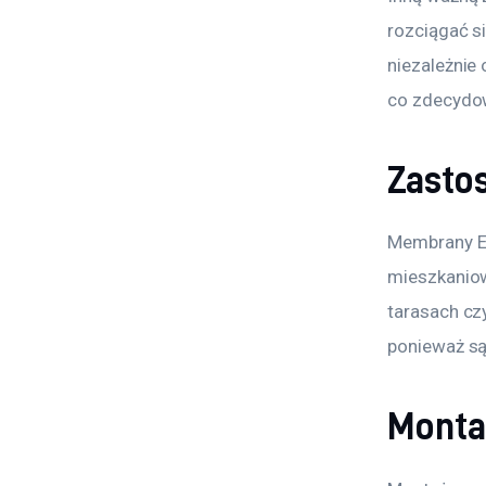
rozciągać s
niezależnie
co zdecydow
Zasto
Membrany E
mieszkaniow
tarasach cz
ponieważ są
Mont