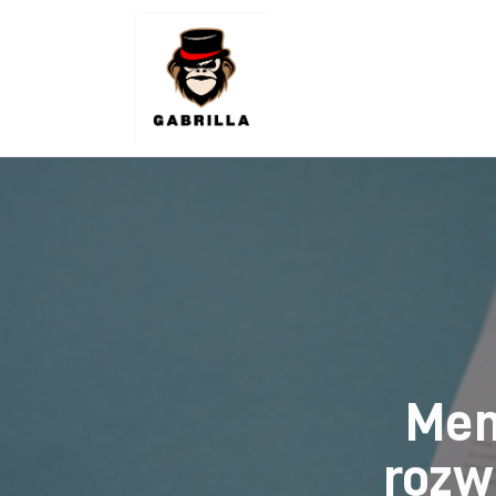
Lifestyle
Kunchnia i kulinaria
Zdrowie
Uroda
Więcej
Mem
rozw