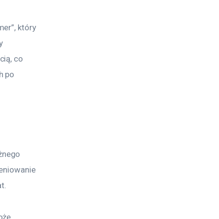
er”, który 
y 
ią, co 
h po 
żnego 
ieniowanie 
t. 
oże 