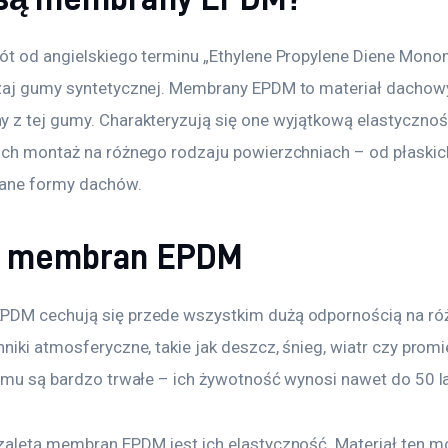
ót od angielskiego terminu „Ethylene Propylene Diene Monom
zaj gumy syntetycznej. Membrany EPDM to materiał dachow
 z tej gumy. Charakteryzują się one wyjątkową elastycznośc
ich montaż na różnego rodzaju powierzchniach – od płaskic
ane formy dachów. 
y membran EPDM
DM cechują się przede wszystkim dużą odpornością na ró
niki atmosferyczne, takie jak deszcz, śnieg, wiatr czy prom
temu są bardzo trwałe – ich żywotność wynosi nawet do 50 la
zaletą membran EPDM jest ich elastyczność. Materiał ten m