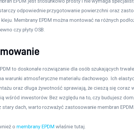
ran EPDM jest stosunkowo prosty i nie wymaga specjalis
starczy odpowiednie przygotowanie powierzchni oraz zast
 kleju. Membrany EPDM można montować na różnych podłoża
rewno czy płyty OSB.
umowanie
DM to doskonałe rozwiązanie dla osób szukających trwałe
a warunki atmosferyczne materiału dachowego. Ich elastyc
tażu oraz długa żywotność sprawiają, że cieszą się coraz 
ią wśród inwestorów. Bez względu na to, czy budujesz dom,
z stary dach, warto rozważyć zastosowanie membran EPDM
wnież o 
membrany EPDM
 właśnie tutaj. 