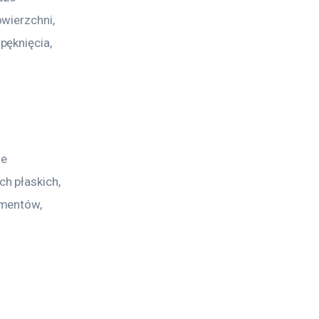
wierzchni, 
ęknięcia, 
e 
h płaskich, 
mentów, 