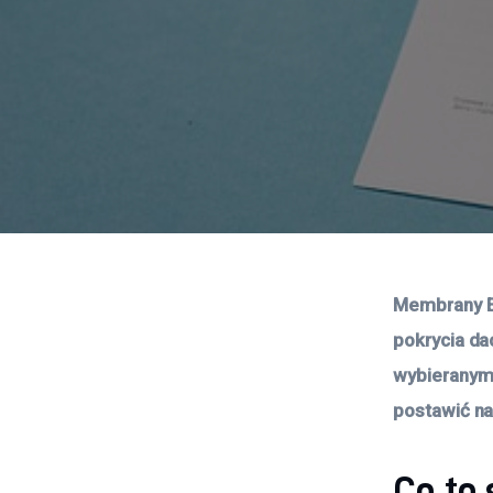
Membrany EP
pokrycia da
wybieranym 
postawić n
Co to