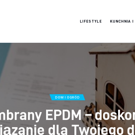
Moja strona
LIFESTYLE
KUNCHNIA I
internetowa
DOM I OGRÓD
brany EPDM – dosko
iązanie dla Twojego 