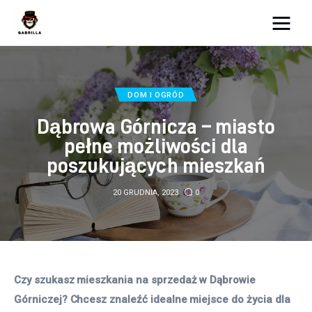
Moja strona internetowa
Lifestyle
DOM I OGRÓD
Dąbrowa Górnicza – miasto
Kunchnia i kulinaria
pełne możliwości dla
poszukujących mieszkań
Zdrowie
20 GRUDNIA, 2023
0
Uroda
Więcej
Czy szukasz mieszkania na sprzedaż w Dąbrowie 
Górniczej? Chcesz znaleźć idealne miejsce do życia dla 