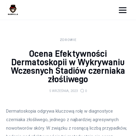
Moja strona internetowa
ZDROWIE
Lifestyle
Ocena Efektywności
Kunchnia i kulinaria
Dermatoskopii w Wykrywaniu
Wczesnych Stadiów czerniaka
Zdrowie
złośliwego
Uroda
5 WRZEŚNIA, 2023
0
Więcej
Dermatoskopia odgrywa kluczową rolę w diagnostyce 
czerniaka złośliwego, jednego z najbardziej agresywnych 
nowotworów skóry. W związku z rosnącą liczbą przypadków, 