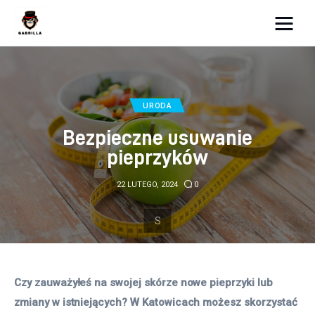
Moja strona internetowa
Lifestyle
URODA
Kunchnia i kulinaria
Bezpieczne usuwanie
pieprzyków
Zdrowie
22 LUTEGO, 2024
0
Uroda
Więcej
Czy zauważyłeś na swojej skórze nowe pieprzyki lub 
zmiany w istniejących? W Katowicach możesz skorzystać 