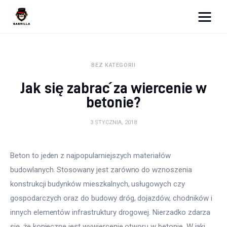
Moja strona internetowa
BEZ KATEGORII
Lifestyle
Jak się zabrać za wiercenie w
Kunchnia i kulinaria
betonie?
Zdrowie
3 STYCZNIA, 2018
Uroda
Beton to jeden z najpopularniejszych materiałów 
Więcej
budowlanych. Stosowany jest zarówno do wznoszenia 
konstrukcji budynków mieszkalnych, usługowych czy 
gospodarczych oraz do budowy dróg, dojazdów, chodników i 
innych elementów infrastruktury drogowej. Nierzadko zdarza 
się, że konieczne jest wywiercenie otworu w betonie. W jaki 