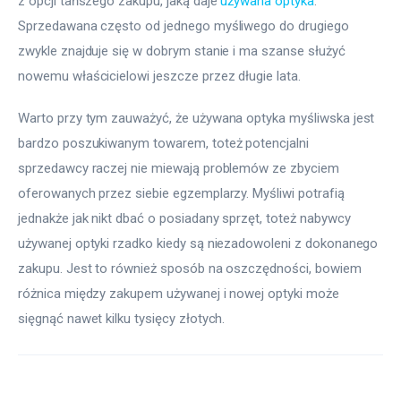
z opcji tańszego zakupu, jaką daje 
używana optyka
. 
Sprzedawana często od jednego myśliwego do drugiego 
zwykle znajduje się w dobrym stanie i ma szanse służyć 
nowemu właścicielowi jeszcze przez długie lata.
Warto przy tym zauważyć, że używana optyka myśliwska jest 
bardzo poszukiwanym towarem, toteż potencjalni 
sprzedawcy raczej nie miewają problemów ze zbyciem 
oferowanych przez siebie egzemplarzy. Myśliwi potrafią 
jednakże jak nikt dbać o posiadany sprzęt, toteż nabywcy 
używanej optyki rzadko kiedy są niezadowoleni z dokonanego 
zakupu. Jest to również sposób na oszczędności, bowiem 
różnica między zakupem używanej i nowej optyki może 
sięgnąć nawet kilku tysięcy złotych.