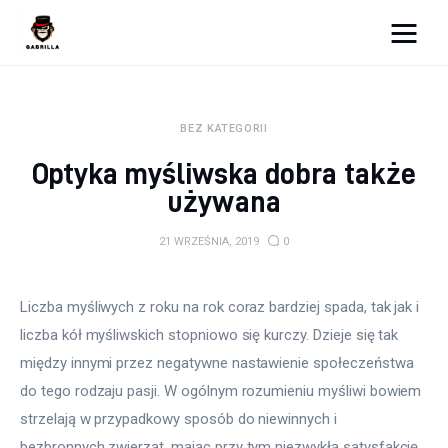
Moja strona internetowa
BEZ KATEGORII
Lifestyle
Optyka myśliwska dobra także
Kunchnia i kulinaria
używana
Zdrowie
21 WRZEŚNIA, 2019
0
Uroda
Liczba myśliwych z roku na rok coraz bardziej spada, tak jak i 
Więcej
liczba kół myśliwskich stopniowo się kurczy. Dzieje się tak 
między innymi przez negatywne nastawienie społeczeństwa 
do tego rodzaju pasji. W ogólnym rozumieniu myśliwi bowiem 
strzelają w przypadkowy sposób do niewinnych i 
bezbronnych zwierząt, mając przy tym niezwykłą satysfakcję 