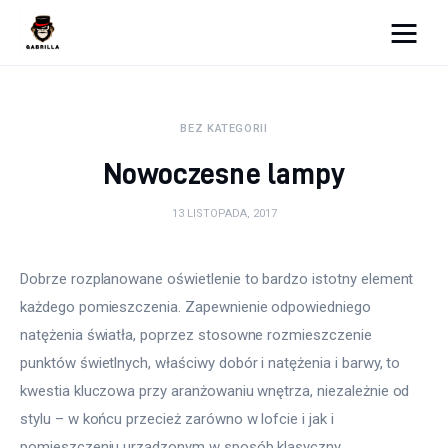
Moja strona internetowa
BEZ KATEGORII
Lifestyle
Nowoczesne lampy
Kunchnia i kulinaria
13 LISTOPADA, 2017
Zdrowie
Dobrze rozplanowane oświetlenie to bardzo istotny element 
Uroda
każdego pomieszczenia. Zapewnienie odpowiedniego 
Więcej
natężenia światła, poprzez stosowne rozmieszczenie 
punktów świetlnych, właściwy dobór i natężenia i barwy, to 
kwestia kluczowa przy aranżowaniu wnętrza, niezależnie od 
stylu – w końcu przecież zarówno w lofcie i jak i 
pomieszczeniu urządzonym w sposób klasyczny, 