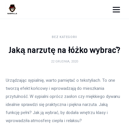
Moja strona internetowa
BEZ KATEGORII
Lifestyle
Jaką narzutę na łóżko wybrać?
Kunchnia i kulinaria
22 GRUDNIA, 2020
Zdrowie
Urządzając sypialnię, warto pamiętać o tekstyliach. To one 
Uroda
tworzą efekt końcowy i wprowadzają do mieszkania 
Więcej
przytulność. W sypialni oprócz zasłon czy miękkiego dywanu 
idealnie sprawdzi się praktyczna i piękna narzuta. Jaką 
funkcję pełni? Jak ją wybrać, by dodała wnętrzu klasy i 
wprowadziła atmosferę ciepła i relaksu?