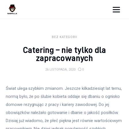
Moja strona internetowa
BEZ KATEGORII
Lifestyle
Catering – nie tylko dla
Kunchnia i kulinaria
zapracowanych
Zdrowie
26 LISTOPADA, 2020
0
Uroda
Świat ulega szybkim zmianom. Jeszcze kilkadziesiąt lat temu, 
Więcej
normą było, że po ślubie kobieta oddaje się dbaniu o ognisko 
domowe rezygnując z pracy i kariery zawodowej. Do jej 
obowiązków należało gotowanie i dbanie o jakość posiłków. 
Dzisiaj już wiadomo, że płeć piękna jest równie wartościowym 
pracownikiem. Nie dziwi jednak popularność szybkich 