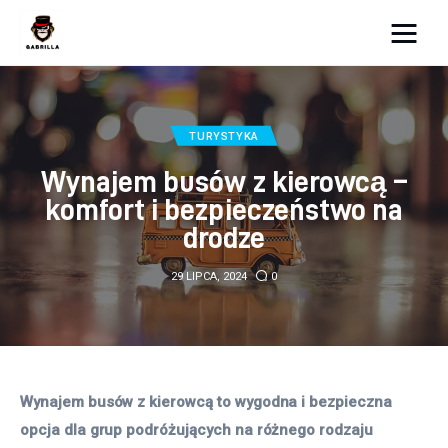
Moja strona internetowa
Lifestyle
TURYSTYKA
Wynajem busów z kierowcą –
Kunchnia i kulinaria
komfort i bezpieczeństwo na
drodze
Zdrowie
29 LIPCA, 2024
0
Uroda
Więcej
Wynajem busów z kierowcą to wygodna i bezpieczna 
opcja dla grup podróżujących na różnego rodzaju 