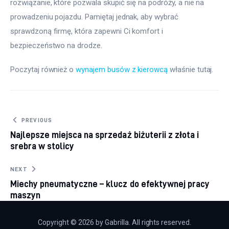
rozwiązanie, które pozwala skupić się na podróży, a nie na 
prowadzeniu pojazdu. Pamiętaj jednak, aby wybrać 
sprawdzoną firmę, która zapewni Ci komfort i 
bezpieczeństwo na drodze.
Poczytaj również o 
wynajem busów z kierowcą
 właśnie tutaj. 
Nawigacja wpisu
PREVIOUS
Najlepsze miejsca na sprzedaż biżuterii z złota i
srebra w stolicy
NEXT
Miechy pneumatyczne – klucz do efektywnej pracy
maszyn
Copyright © 2026 by Gabrilla. All rights reserved.