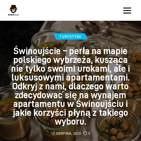
Moja strona internetowa
TURYSTYKA
Lifestyle
Świnoujście – perła na mapie
polskiego wybrzeża, kusząca
Kunchnia i kulinaria
nie tylko swoimi urokami, ale i
Zdrowie
luksusowymi apartamentami.
Odkryj z nami, dlaczego warto
Uroda
zdecydować się na wynajem
apartamentu w Świnoujściu i
Więcej
jakie korzyści płyną z takiego
wyboru.
12 SIERPNIA, 2023
0