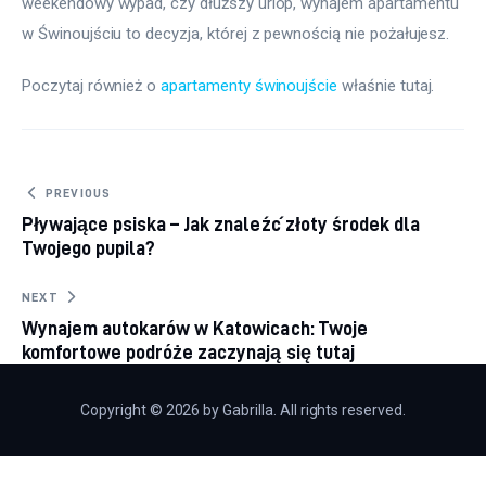
weekendowy wypad, czy dłuższy urlop, wynajem apartamentu 
w Świnoujściu to decyzja, której z pewnością nie pożałujesz.
Poczytaj również o 
apartamenty świnoujście
 właśnie tutaj. 
Nawigacja wpisu
PREVIOUS
Pływające psiska – Jak znaleźć złoty środek dla
Twojego pupila?
NEXT
Wynajem autokarów w Katowicach: Twoje
komfortowe podróże zaczynają się tutaj
Copyright © 2026 by Gabrilla. All rights reserved.