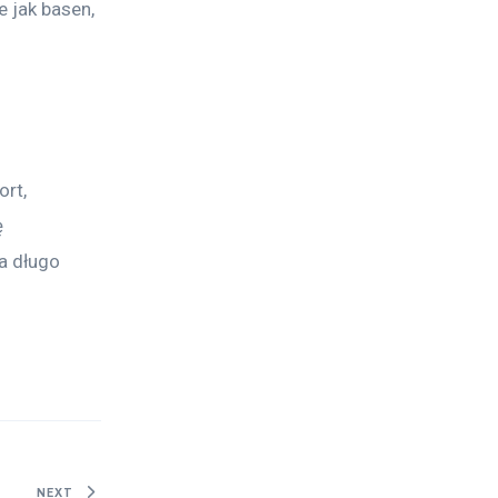
e jak basen, 
rt, 
 
a długo 
NEXT