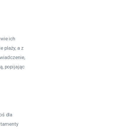
ie ich 
 plaży, a z 
wiadczenie, 
 popijając 
ś dla 
rtamenty 