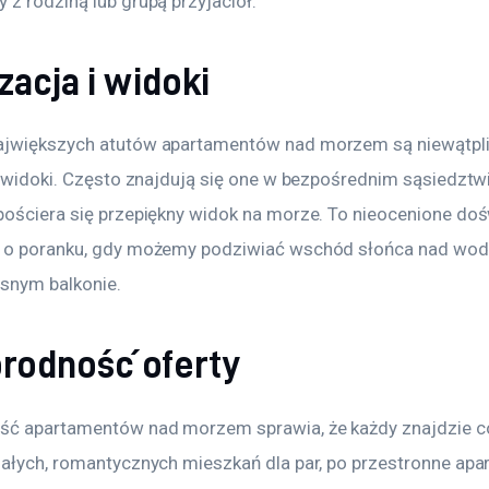
z rodziną lub grupą przyjaciół.
zacja i widoki
jwiększych atutów apartamentów nad morzem są niewątpliw
i widoki. Często znajdują się one w bezpośrednim sąsiedztwie
pościera się przepiękny widok na morze. To nieocenione doś
 o poranku, gdy możemy podziwiać wschód słońca nad wodą,
snym balkonie.
rodność oferty
ć apartamentów nad morzem sprawia, że każdy znajdzie co
małych, romantycznych mieszkań dla par, po przestronne apa