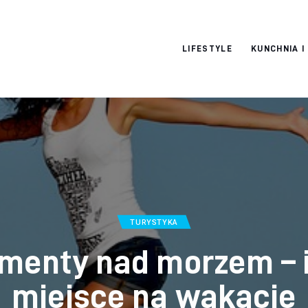
Moja strona
LIFESTYLE
KUNCHNIA I
internetowa
TURYSTYKA
menty nad morzem – 
miejsce na wakacje