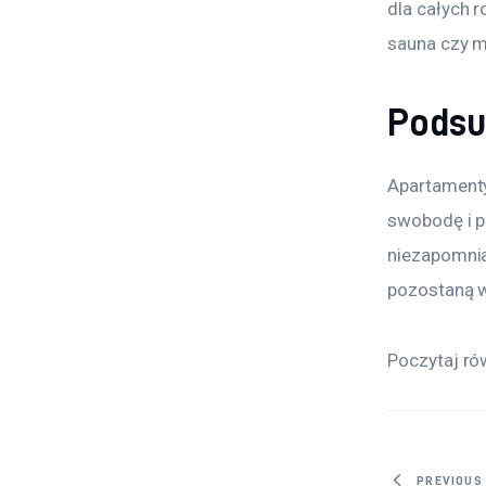
dla całych r
sauna czy mi
Pods
Apartamenty
swobodę i p
niezapomnia
pozostaną w
Poczytaj ró
PREVIOUS