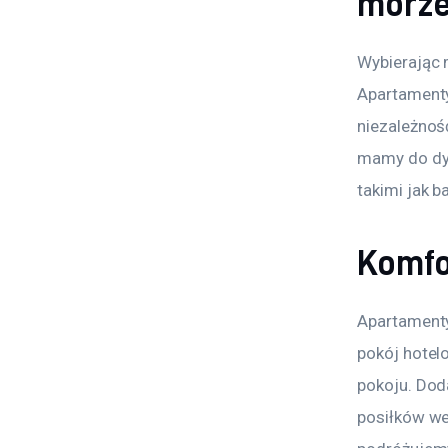
morz
Wybierając 
Apartamenty
niezależnoś
mamy do dys
takimi jak 
Komfo
Apartamenty
pokój hotel
pokoju. Dod
posiłków we