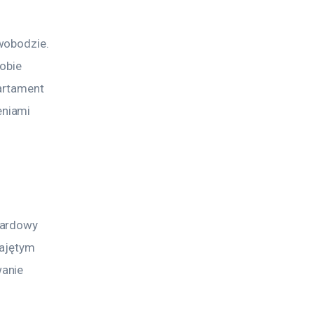
wobodzie. 
obie 
artament 
niami 
 
dardowy 
najętym 
anie 