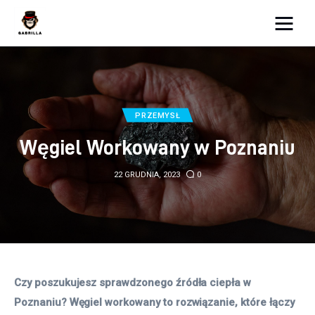
Moja strona internetowa
Lifestyle
PRZEMYSŁ
Kunchnia i kulinaria
Węgiel Workowany w Poznaniu
Zdrowie
22 GRUDNIA, 2023
0
Uroda
Więcej
Czy poszukujesz sprawdzonego źródła ciepła w 
Poznaniu? Węgiel workowany to rozwiązanie, które łączy 