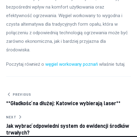
bezpośredni wpływ na komfort użytkowania oraz 
efektywność ogrzewania. Węgiel workowany to wygodna i 
czysta alternatywa dla tradycyjnych form opału, która w 
połączeniu z odpowiednią technologią ogrzewania może być 
zarówno ekonomiczna, jak i bardziej przyjazna dla 
środowiska.
Poczytaj również o 
węgiel workowany poznań
 właśnie tutaj. 
Nawigacja wpisu
PREVIOUS
**Gładkość na dłużej: Katowice wybierają laser**
NEXT
Jak wybrać odpowiedni system do ewidencji środków
trwałych?