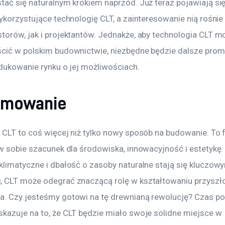
tać się naturalnym krokiem naprzód. Już teraz pojawiają się
wykorzystujące technologię CLT, a zainteresowanie nią rośni
torów, jak i projektantów. Jednakże, aby technologia CLT m
cić w polskim budownictwie, niezbędne będzie dalsze prom
edukowanie rynku o jej możliwościach.
umowanie
CLT to coś więcej niż tylko nowy sposób na budowanie. To fi
 w sobie szacunek dla środowiska, innowacyjność i estetykę.
klimatyczne i dbałość o zasoby naturalne stają się kluczowy
 CLT może odegrać znaczącą rolę w kształtowaniu przyszło
. Czy jesteśmy gotowi na tę drewnianą rewolucję? Czas pok
kazuje na to, że CLT będzie miało swoje solidne miejsce w 