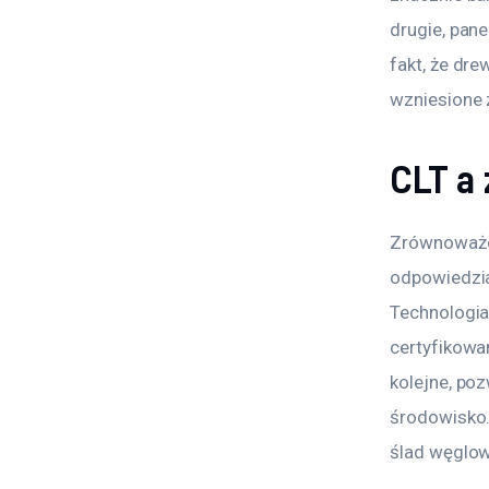
drugie, pane
fakt, że dr
wzniesione 
CLT a
Zrównoważon
odpowiedzia
Technologia 
certyfikowa
kolejne, po
środowisko.
ślad węglow