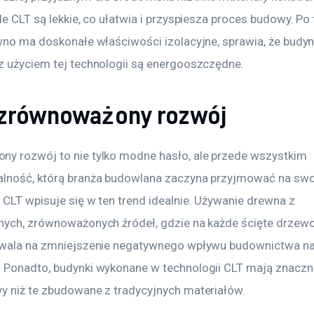
le CLT są lekkie, co ułatwia i przyspiesza proces budowy. Po t
ewno ma doskonałe właściwości izolacyjne, sprawia, że budyn
z użyciem tej technologii są energooszczędne.
 zrównoważony rozwój
y rozwój to nie tylko modne hasło, ale przede wszystkim 
lność, którą branża budowlana zaczyna przyjmować na swoj
CLT wpisuje się w ten trend idealnie. Używanie drewna z 
nych, zrównoważonych źródeł, gdzie na każde ścięte drzewo 
zwala na zmniejszenie negatywnego wpływu budownictwa na
 Ponadto, budynki wykonane w technologii CLT mają znaczni
y niż te zbudowane z tradycyjnych materiałów.