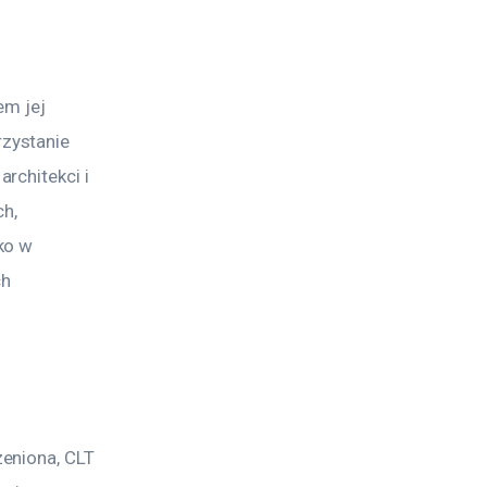
em jej 
zystanie 
rchitekci i 
h, 
ko w 
h 
eniona, CLT 