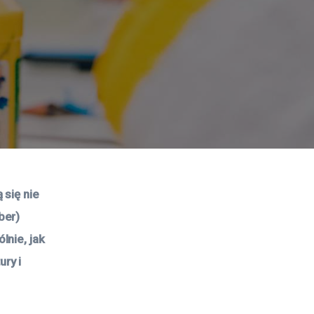
się nie 
ber) 
nie, jak 
ry i 