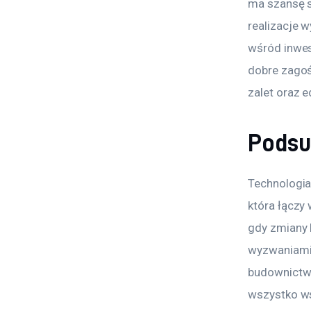
ma szansę s
realizacje 
wśród inwes
dobre zagoś
zalet oraz 
Pods
Technologia 
która łączy
gdy zmiany 
wyzwaniami,
budownictwa
wszystko ws