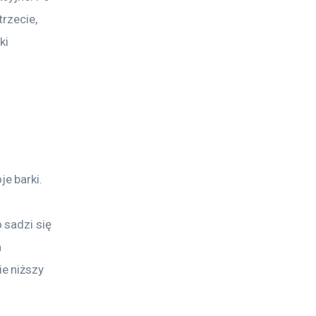
rzecie, 
ki 
e barki. 
sadzi się 
 
e niższy 