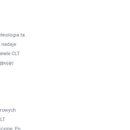
hnologia ta 
 nadaje 
anele CLT 
ępując 
arowych 
LT 
cyjne. Po 