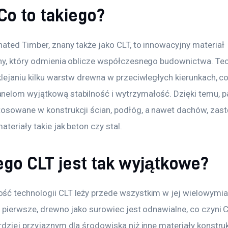
Co to takiego?
ated Timber, znany także jako CLT, to innowacyjny materiał 
ny, który odmienia oblicze współczesnego budownictwa. Tec
lejaniu kilku warstw drewna w przeciwległych kierunkach, co
elom wyjątkową stabilność i wytrzymałość. Dzięki temu, p
osowane w konstrukcji ścian, podłóg, a nawet dachów, zast
ateriały takie jak beton czy stal.
ego CLT jest tak wyjątkowe?
ć technologii CLT leży przede wszystkim w jej wielowymi
 pierwsze, drewno jako surowiec jest odnawialne, co czyni C
dziej przyjaznym dla środowiska niż inne materiały konstruk