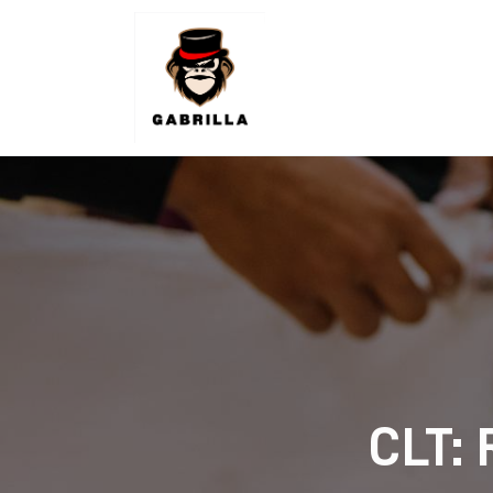
Lifestyle
Kunchnia i kulinaria
Zdrowie
Uroda
Więcej
CLT: