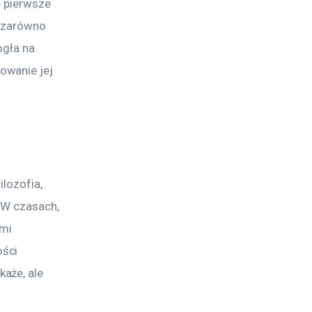
 pierwsze 
e zarówno 
ogła na 
owanie jej 
lozofia, 
 W czasach, 
mi 
ści 
aże, ale 