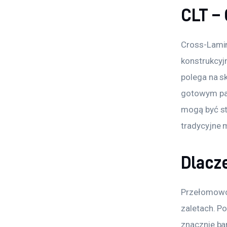
CLT – 
Cross-Lamin
konstrukcyj
polega na sk
gotowym pan
mogą być st
tradycyjne m
Dlacz
Przełomowoś
zaletach. Po
znacznie bar