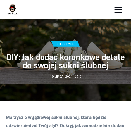
Moja strona internetowa
Lifestyle
LIFESTYLE
Kunchnia i kulinaria
DIY: Jak dodać koronkowe detale
do swojej sukni ślubnej
Zdrowie
19 LIPCA, 2024
0
Uroda
Więcej
Marzysz o wyjątkowej sukni ślubnej, która będzie 
odzwierciedlać Twój styl? Odkryj, jak samodzielnie dodać 