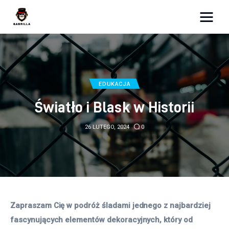
Moja strona internetowa
Lifestyle
EDUKACJA
Kunchnia i kulinaria
Światło i Blask w Historii
Zdrowie
26 LUTEGO, 2024
0
Uroda
Więcej
Zapraszam Cię w podróż śladami jednego z najbardziej 
fascynujących elementów dekoracyjnych, który od 