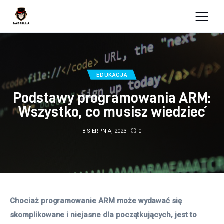
Moja strona internetowa
Lifestyle
EDUKACJA
Kunchnia i kulinaria
Podstawy programowania ARM:
Wszystko, co musisz wiedzieć
Zdrowie
8 SIERPNIA, 2023
0
Uroda
Więcej
Chociaż programowanie ARM może wydawać się 
skomplikowane i niejasne dla początkujących, jest to 