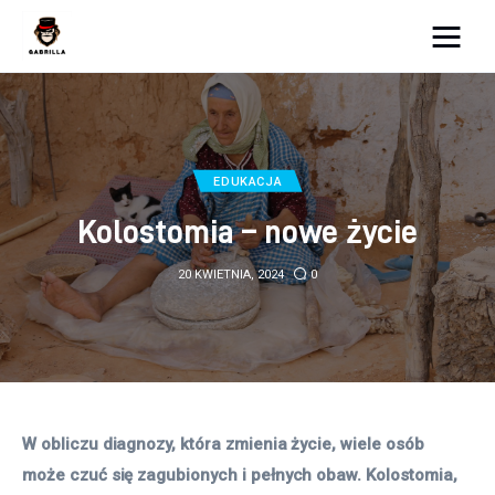
Moja strona internetowa
Lifestyle
EDUKACJA
Kunchnia i kulinaria
Kolostomia – nowe życie
Zdrowie
20 KWIETNIA, 2024
0
Uroda
Więcej
W obliczu diagnozy, która zmienia życie, wiele osób 
może czuć się zagubionych i pełnych obaw. Kolostomia, 