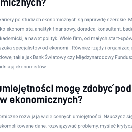
micznych?
kariery po studiach ekonomicznych są naprawdę szerokie. 
ko ekonomista, analityk finansowy, doradca, konsultant, bada
kademicki, a nawet polityk. Wiele firm, od małych start-upó
 szuka specjalistów od ekonomii. Również rządy i organizacj
owe, takie jak Bank Światowy czy Międzynarodowy Fundusz
udniają ekonomistów.
 umiejętności mogę zdobyć pod
ów ekonomicznych?
omiczne rozwijają wiele cennych umiejętności. Nauczysz się
skomplikowane dane, rozwiązywać problemy, myśleć krytyczn