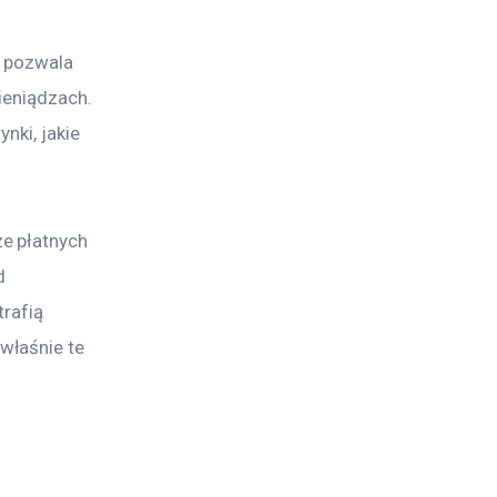
, pozwala 
ieniądzach. 
nki, jakie 
e płatnych 
d 
rafią 
właśnie te 