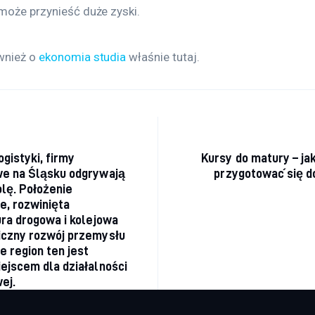
 może przynieść duże zyski.
wnież o 
ekonomia studia
 właśnie tutaj. 
acja wpisu
ogistyki, firmy
Kursy do matury – ja
we na Śląsku odgrywają
przygotować się d
lę. Położenie
e, rozwinięta
ura drogowa i kolejowa
iczny rozwój przemysłu
e region ten jest
ejscem dla działalności
ej.