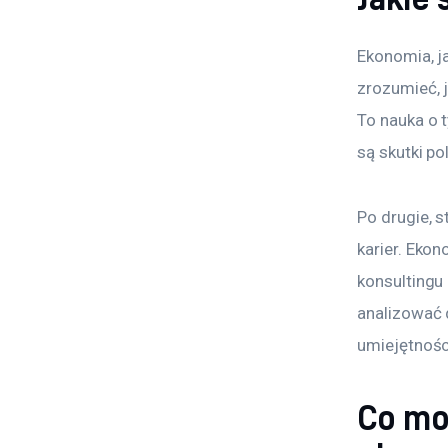
Ekonomia, j
zrozumieć, j
To nauka o t
są skutki po
Po drugie, 
karier. Ekon
konsultingu 
analizować 
umiejętnośc
Co mo