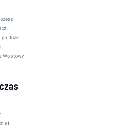
Możesz 
cz, 
w po duże 
e 
 Walutowy, 
czas
 
ie i 