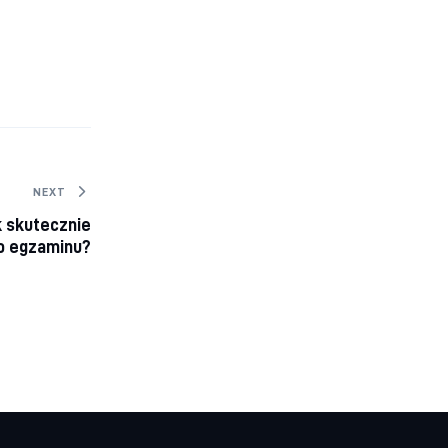
NEXT
k skutecznie
o egzaminu?