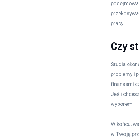
podejmować 
przekonywać
pracy.
Czy s
Studia ekon
problemy i p
finansami c
Jeśli chcesz
wyborem.
W końcu, wa
w Twoją przy