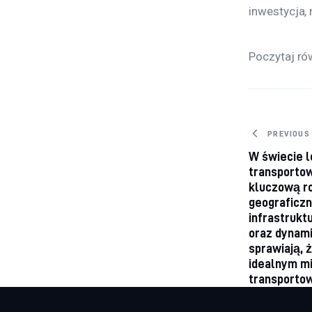
inwestycja,
Poczytaj ró
Nawig
PREVIOUS
W świecie l
transporto
kluczową ro
geograficzn
infrastrukt
oraz dynam
sprawiają, ż
idealnym mi
transportow