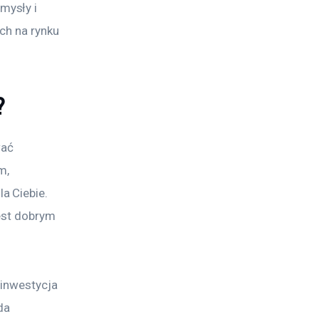
ysły i 
ch na rynku 
?
wać 
m, 
a Ciebie. 
est dobrym 
 inwestycja 
da 