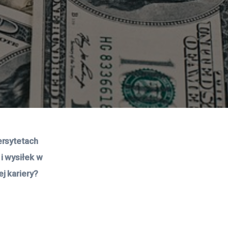
rsytetach 
i wysiłek w 
j kariery? 