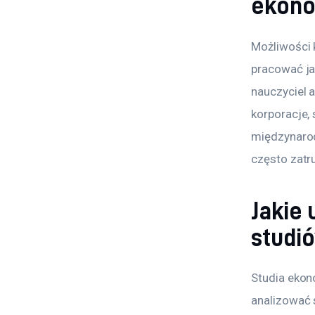
ekono
Możliwości 
pracować ja
nauczyciel a
korporacje,
międzynarod
często zatr
Jakie
studi
Studia ekon
analizować 