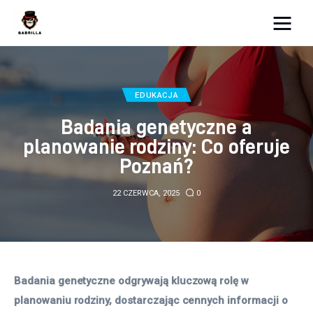
Moja strona internetowa
Lifestyle
EDUKACJA
Badania genetyczne a
Kunchnia i kulinaria
planowanie rodziny: Co oferuje
Poznań?
Zdrowie
22 CZERWCA, 2025
0
Uroda
Więcej
Badania genetyczne odgrywają kluczową rolę w 
planowaniu rodziny, dostarczając cennych informacji o 