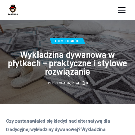
Moja strona internetowa
Lifestyle
DOM I OGRÓD
Wykładzina dywanowa w
Kunchnia i kulinaria
płytkach – praktyczne i stylowe
rozwiązanie
Zdrowie
12 LISTOPADA, 2024
0
Uroda
Więcej
Czy zastanawiałeś się kiedyś nad alternatywą dla 
tradycyjnej wykładziny dywanowej? Wykładzina 