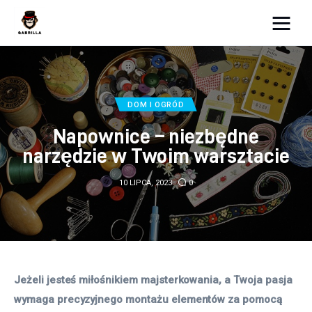
Moja strona internetowa
Lifestyle
DOM I OGRÓD
Kunchnia i kulinaria
Napownice – niezbędne
narzędzie w Twoim warsztacie
Zdrowie
10 LIPCA, 2023
0
Uroda
Więcej
Jeżeli jesteś miłośnikiem majsterkowania, a Twoja pasja 
wymaga precyzyjnego montażu elementów za pomocą 