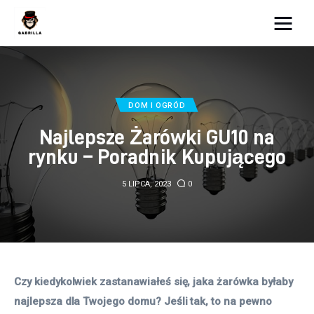
Moja strona internetowa
Lifestyle
DOM I OGRÓD
Kunchnia i kulinaria
Najlepsze Żarówki GU10 na
rynku – Poradnik Kupującego
Zdrowie
5 LIPCA, 2023
0
Uroda
Więcej
Czy kiedykolwiek zastanawiałeś się, jaka żarówka byłaby 
najlepsza dla Twojego domu? Jeśli tak, to na pewno 