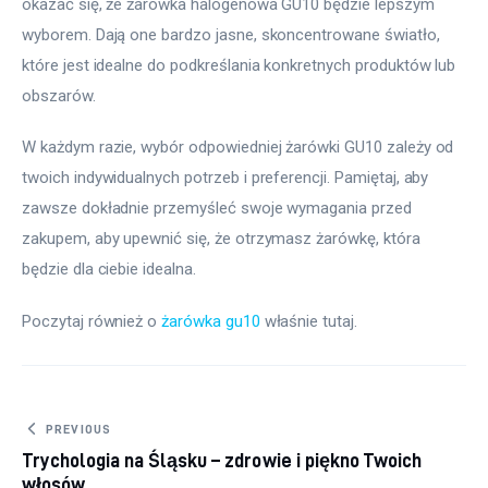
okazać się, że żarówka halogenowa GU10 będzie lepszym 
wyborem. Dają one bardzo jasne, skoncentrowane światło, 
które jest idealne do podkreślania konkretnych produktów lub 
obszarów. 
W każdym razie, wybór odpowiedniej żarówki GU10 zależy od 
twoich indywidualnych potrzeb i preferencji. Pamiętaj, aby 
zawsze dokładnie przemyśleć swoje wymagania przed 
zakupem, aby upewnić się, że otrzymasz żarówkę, która 
będzie dla ciebie idealna.
Poczytaj również o 
żarówka gu10
 właśnie tutaj. 
Nawigacja wpisu
PREVIOUS
Trychologia na Śląsku – zdrowie i piękno Twoich
włosów