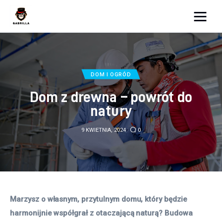
Moja strona internetowa
Lifestyle
DOM I OGRÓD
Kunchnia i kulinaria
Dom z drewna – powrót do
natury
Zdrowie
9 KWIETNIA, 2024
0
Uroda
Więcej
Marzysz o własnym, przytulnym domu, który będzie 
harmonijnie współgrał z otaczającą naturą? Budowa 