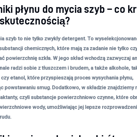
iki płynu do mycia szyb – co kr
a skutecznością?
ia szyb to nie tylko zwykły detergent. To wyselekcjonowan
ubstancji chemicznych, które mają za zadanie nie tylko czyś
ć powierzchnię szkła. W jego skład wchodzą zazwyczaj a
ale radzi sobie z tłuszczem i brudem, a także alkohole, tak
 czy etanol, które przyspieszają proces wysychania płynu,
ąc powstawaniu smug. Dodatkowo, w składzie znajdziemy 
faktanty, czyli substancje powierzchniowo czynne, które ob
wierzchniowe wody, umożliwiając jej lepsze rozprowadzenie
rudu.