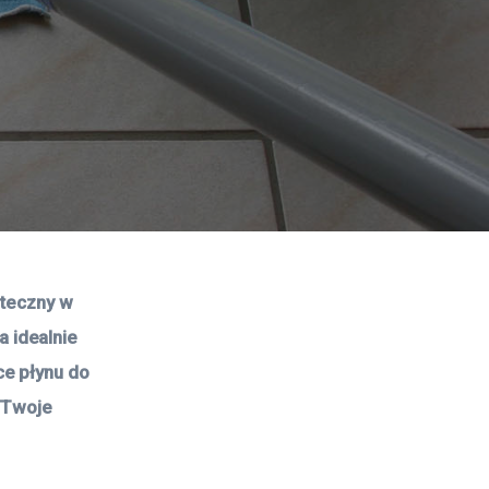
uteczny w 
 idealnie 
e płynu do 
 Twoje 