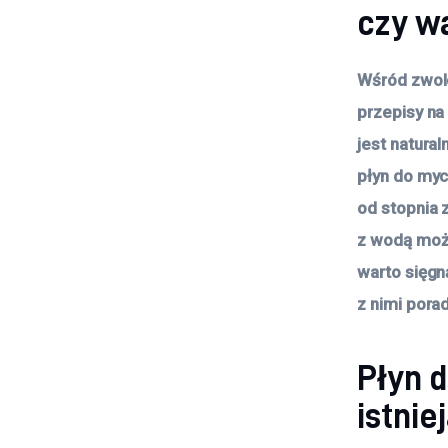
czy w
Wśród zwol
przepisy na
jest natur
płyn do myc
od stopnia 
z wodą może
warto sięgn
z nimi porad
Płyn d
istnie