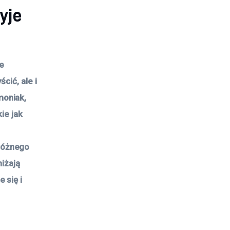
yje
e
cić, ale i
moniak,
ie jak
różnego
niżają
 się i