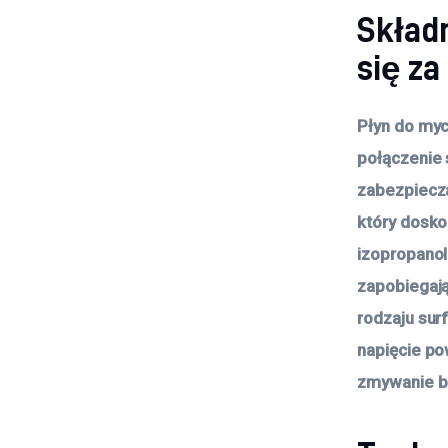
Składn
się z
Płyn do myc
połączenie s
zabezpiecza
który doskon
izopropanol
zapobiegaj
rodzaju sur
napięcie po
zmywanie b