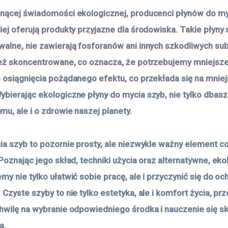
nącej świadomości ekologicznej, producenci płynów do my
iej oferują produkty przyjazne dla środowiska. Takie płyny 
alne, nie zawierają fosforanów ani innych szkodliwych sub
eż skoncentrowane, co oznacza, że potrzebujemy mniejszej
 osiągnięcia pożądanego efektu, co przekłada się na mniej
bierając ekologiczne płyny do mycia szyb, nie tylko dbasz
u, ale i o zdrowie naszej planety.
ia szyb to pozornie prosty, ale niezwykle ważny element 
 Poznając jego skład, techniki użycia oraz alternatywne, ek
y nie tylko ułatwić sobie pracę, ale i przyczynić się do oc
Czyste szyby to nie tylko estetyka, ale i komfort życia, pr
hwilę na wybranie odpowiedniego środka i nauczenie się s
a.