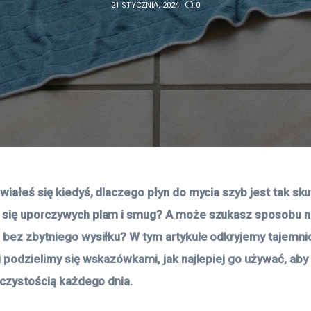
21 STYCZNIA, 2024
0
wiałeś się kiedyś, dlaczego płyn do mycia szyb jest tak sk
się uporczywych plam i smug? A może szukasz sposobu na
 bez zbytniego wysiłku? W tym artykule odkryjemy tajemnic
i podzielimy się wskazówkami, jak najlepiej go używać, aby
y czystością każdego dnia.