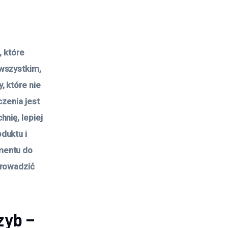
, które
 wszystkim,
, które nie
czenia jest
nię, lepiej
duktu i
mentu do
prowadzić
zyb –