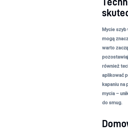
Techni
skute
Mycie szyb w
mogą znaczn
warto zaczą
pozostawiaj
również tec
aplikować p
kapaniu na 
mycia – uni
do smug.
Domow