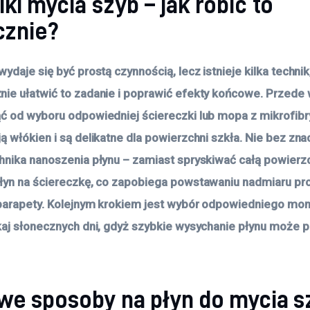
ki mycia szyb – jak robić to
cznie?
ydaje się być prostą czynnością, lecz istnieje kilka technik
ie ułatwić to zadanie i poprawić efekty końcowe. Przede
ć od wyboru odpowiedniej ściereczki lub mopa z mikrofibry
ą włókien i są delikatne dla powierzchni szkła. Nie bez zna
hnika nanoszenia płynu – zamiast spryskiwać całą powierzch
łyn na ściereczkę, co zapobiega powstawaniu nadmiaru pro
parapety. Kolejnym krokiem jest wybór odpowiedniego mo
kaj słonecznych dni, gdyż szybkie wysychanie płynu może 
e sposoby na płyn do mycia s