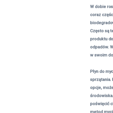
W dobie ros
coraz częśc
biodegradow
Często są t
produktu do
odpadów. Wy
w swoim dom
Płyn do myc
sprzątania.
opcje, możem
środowiska. 
poświęcić c
metod myci