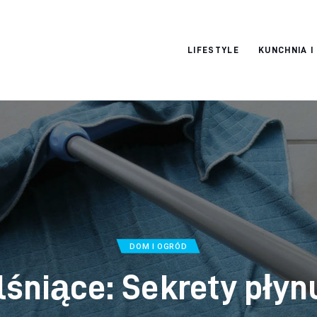
Moja strona
LIFESTYLE
KUNCHNIA I
internetowa
DOM I OGRÓD
 lśniące: Sekrety płyn