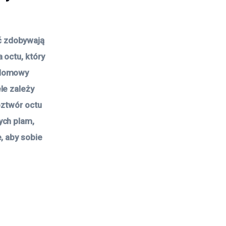
ć zdobywają
 octu, który
 domowy
le zależy
oztwór octu
ych plam,
, aby sobie
?