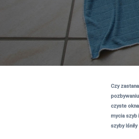
Czy zastana
pozbywaniu 
czyste okna
mycia szyb 
szyby lśnił