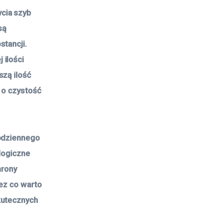
cia szyb
są
stancji.
 ilości
szą ilość
 o czystość
codziennego
ologiczne
hrony
zez co warto
kutecznych