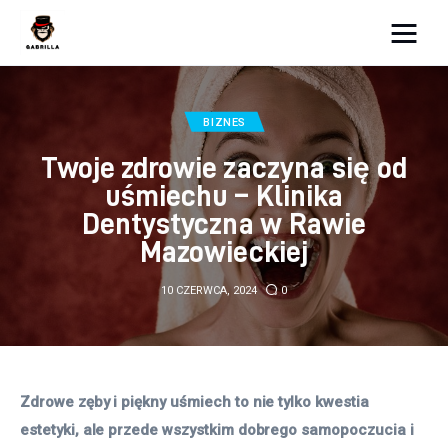
Moja strona internetowa
BIZNES
Lifestyle
Twoje zdrowie zaczyna się od
Kunchnia i kulinaria
uśmiechu – Klinika
Dentystyczna w Rawie
Zdrowie
Mazowieckiej
Uroda
10 CZERWCA, 2024
0
Więcej
Zdrowe zęby i piękny uśmiech to nie tylko kwestia 
estetyki, ale przede wszystkim dobrego samopoczucia i 