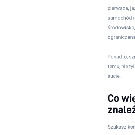
pierwsze, j
samochód na
środowisko,
ograniczeni
Ponadto, sz
temu, nie t
aucie.
Co wi
znale
Szukasz kon