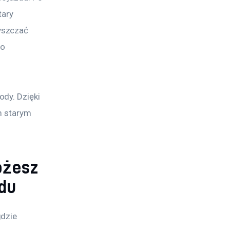
ary 
yszczać 
o 
dy. Dzięki 
m starym 
ożesz
du
dzie 