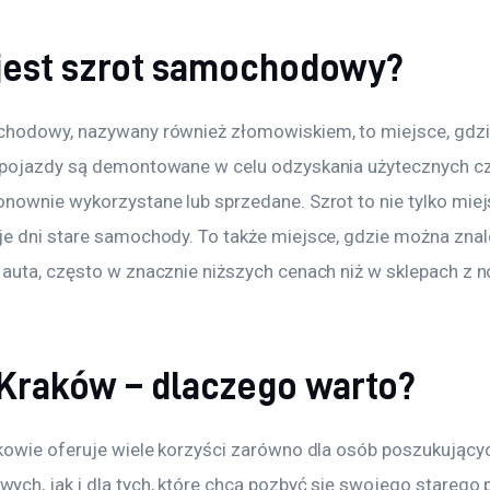
 jest szrot samochodowy?
hodowy, nazywany również złomowiskiem, to miejsce, gdzie
pojazdy są demontowane w celu odzyskania użytecznych czę
nownie wykorzystane lub sprzedane. Szrot to nie tylko miejs
e dni stare samochody. To także miejsce, gdzie można znal
auta, często w znacznie niższych cenach niż w sklepach z 
 Kraków – dlaczego warto?
kowie oferuje wiele korzyści zarówno dla osób poszukującyc
ch, jak i dla tych, które chcą pozbyć się swojego starego 