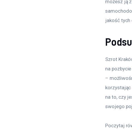
możesz ją z
samochodowy
jakość tych
Pods
Szrot Kraków
na pozbycie
– możliwość
korzystając
na to, czy 
swojego poj
Poczytaj ró