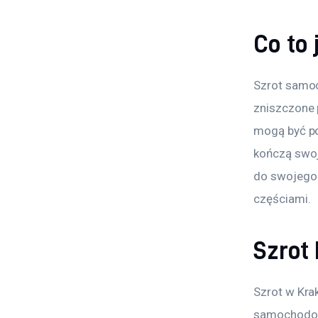
Co to
Szrot samoc
zniszczone 
mogą być po
kończą swoj
do swojego 
częściami.
Szrot
Szrot w Kra
samochodowy