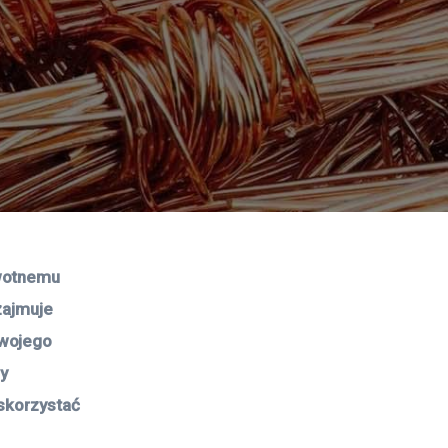
wotnemu 
zajmuje 
wojego 
y 
skorzystać 