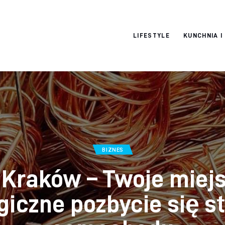
Moja strona
LIFESTYLE
KUNCHNIA I
internetowa
BIZNES
 Kraków – Twoje miej
giczne pozbycie się s