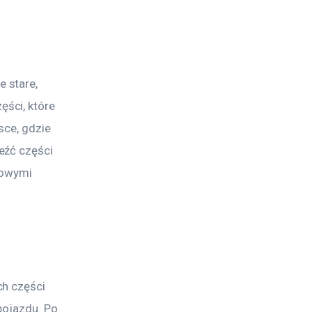
 stare, 
ści, które 
ce, gdzie 
eźć części 
nowymi 
h części 
pojazdu. Po 