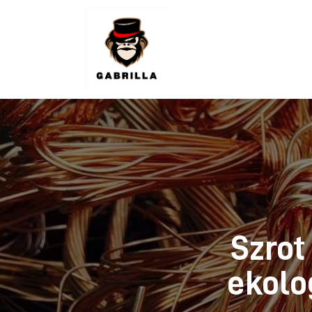
Lifestyle
Kunchnia i kulinaria
Zdrowie
Uroda
Więcej
Szrot
ekolo