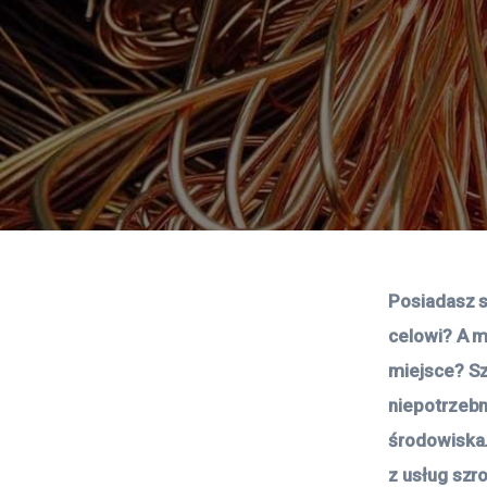
Posiadasz s
celowi? A m
miejsce? Sz
niepotrzebn
środowiska.
z usług szr