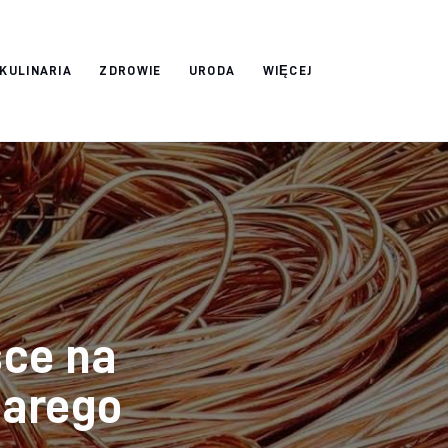
 KULINARIA
ZDROWIE
URODA
WIĘCEJ
sce na
tarego