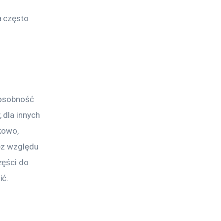
 często 
posobność 
 dla innych 
kowo, 
ez względu 
ęści do 
ić.