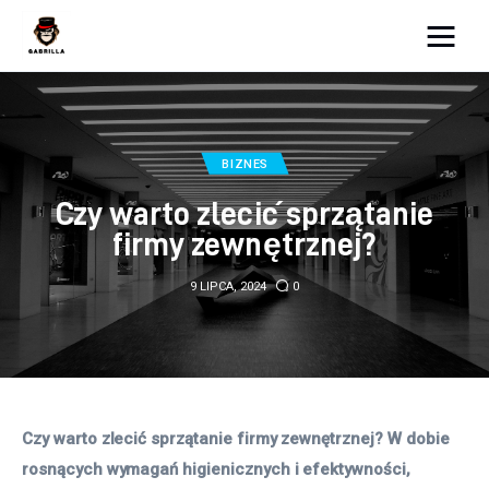
Moja strona internetowa
Lifestyle
BIZNES
Kunchnia i kulinaria
Czy warto zlecić sprzątanie
firmy zewnętrznej?
Zdrowie
9 LIPCA, 2024
0
Uroda
Więcej
Czy warto zlecić sprzątanie firmy zewnętrznej? W dobie 
rosnących wymagań higienicznych i efektywności, 