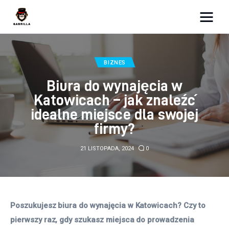
Moja strona internetowa
BIZNES
Lifestyle
Biura do wynajęcia w
Kunchnia i kulinaria
Katowicach – jak znaleźć
idealne miejsce dla swojej
Zdrowie
firmy?
Uroda
21 LISTOPADA, 2024
0
Więcej
Poszukujesz biura do wynajęcia w Katowicach? Czy to 
pierwszy raz, gdy szukasz miejsca do prowadzenia 